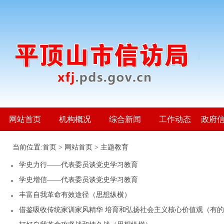
网站首页
机构概况
综合新闻
工作动态
政府
当前位置:
首页
>
网站首页
>
主题教育
学史力行——代表委员谈党史学习教育
学史增信——代表委员谈党史学习教育
丰富自我革命有效途径（思想纵横）
借鉴吸收传统家训家风精华 培育和弘扬社会主义核心价值观（有