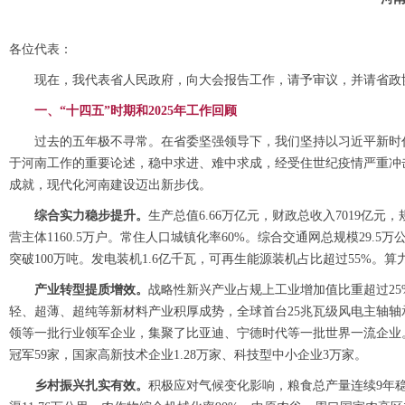
各位代表：
现在，我代表省人民政府，向大会报告工作，请予审议，并请省政
一、“十四五”时期和2025年工作回顾
过去的五年极不寻常。
在省委坚强领导下，我们坚持以习近平新时
于河南工作的重要论述，稳中求进、难中求成，经受住世纪疫情严重冲
成就，现代化河南建设迈出新步伐。
综合实力稳步提升。
生产总值6.66万亿元，财政总收入7019亿元
营主体1160.5万户。常住人口城镇化率60%。综合交通网总规模29
突破100万吨。发电装机1.6亿千瓦，可再生能源装机占比超过55%。算力
产业转型提质增效。
战略性新兴产业占规上工业增加值比重超过25
轻、超薄、超纯等新材料产业积厚成势，全球首台25兆瓦级风电主轴轴
领等一批行业领军企业，集聚了比亚迪、宁德时代等一批世界一流企业。全
冠军59家，国家高新技术企业1.28万家、科技型中小企业3万家。
乡村振兴扎实有效。
积极应对气候变化影响，粮食总产量连续9年稳定