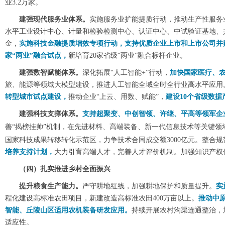
业3.2万家。
建强现代服务业体系。
实施服务业扩能提质行动，推动生产性服务
水平工业设计中心、计量和检验检测中心、认证中心、中试验证基地、
金，
实施科技金融提质增效专项行动，支持优质企业上市和上市公司并
家“两业”融合试点，
新培育20家省级“两业”融合标杆企业。
建强数智赋能体系。
深化拓展“人工智能+”行动，
加快国家医疗、
旅、能源等领域大模型建设，推进人工智能全域全时全行业高水平应用。
转型城市试点建设，
推动企业“上云、用数、赋能”，
建设10个省级数据
建强科技支撑体系。
支持超聚变、中创智领、许继、平高等领军企
善“揭榜挂帅”机制，在先进材料、高端装备、新一代信息技术等关键领
国家科技成果转移转化示范区，力争技术合同成交额3000亿元。整合
培养支持计划，
大力引育高端人才，完善人才评价机制。加强知识产权
（四）扎实推进乡村全面振兴
提升粮食生产能力。
严守耕地红线，加强耕地保护和质量提升。
实
程化建设高标准农田项目，新建改造高标准农田400万亩以上。
推动中
智能、丘陵山区适用农机装备研发应用。
持续开展农村沟渠连通整治，
适应性。