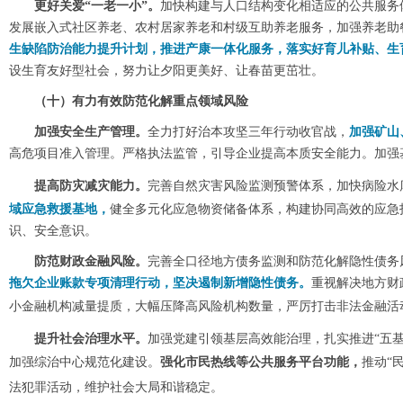
更好关爱“一老一小”。
加快构建与人口结构变化相适应的公共服务
发展嵌入式社区养老、农村居家养老和村级互助养老服务，加强养老助
生缺陷防治能力提升计划，推进产康一体化服务，落实好育儿补贴、生
设生育友好型社会，努力让夕阳更美好、让春苗更茁壮。
（十）有力有效防范化解重点领域风险
加强安全生产管理。
全力打好治本攻坚三年行动收官战，
加强矿山
高危项目准入管理。严格执法监管，引导企业提高本质安全能力。加强
提高防灾减灾能力。
完善自然
灾害风险监测预警体系，加快病险水
域应急救援基地，
健全多元化应急物资储备体系，构建协同高效的应急
识、安全意识。
防范财政金融风险。
完善全口径地方债务监测和防范化解隐性债务
拖欠企业账款专项清理行动，坚决遏制新增隐性债务。
重视解决地方财
小金融机构减量提质，大幅压降高风险机构数量
，严厉打击非法金融活
提升社会治理水平。
加强党建引领基层高效能治理，扎实推进“五基
加强综治中心规范化建设。
强化市民热线等公共服务平台功能，
推动“
法犯罪活动，维护社会大局和谐稳定。