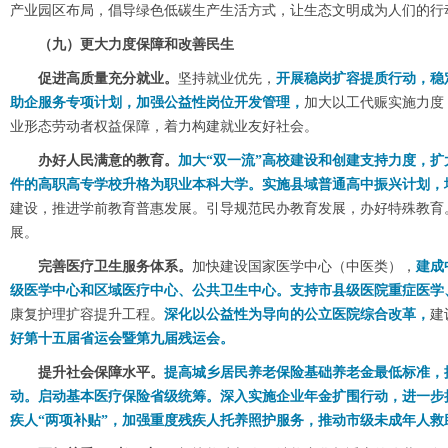
产业园区布局，倡导绿色低碳生产生活方式，让生态文明成为人们的行
（九）更大力度保障和改善民生
促进高质量充分就业。
坚持就业优先，
开展稳岗扩容提质行动，稳
助企服务专项计划，加强公益性岗位开发管理，
加大以工代赈实施力度
业形态劳动者权益保障，着力构建就业友好社会。
办好人民满意的教育。
加大“双一流”高校建设和创建支持力度，扩
件的高职高专学校升格为职业本科大学。实施县域普通高中振兴计划，
建设，推进学前教育普惠发展。引导规范民办教育发展，办好特殊教育
展。
完善医疗卫生服务体系。
加快建设国家医学中心（中医类），
建成
级医学中心和区域医疗中心、公共卫生中心。支持市县级医院重症医学
康复护理扩容提升工程。
深化以公益性为导向的公立医院综合改革，
建
好第十五届省运会暨第九届残运会。
提升社会保障水平。
提高城乡居民养老保险基础养老金最低标准，
动。启动基本医疗保险省级统筹。深入实施企业年金扩围行动，进一步
疾人“两项补贴”，加强重度残疾人托养照护服务，推动市级未成年人救