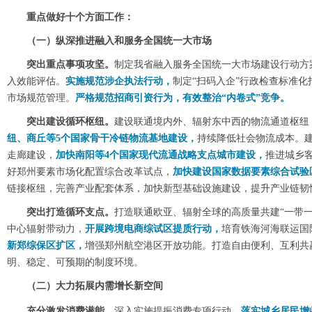
重点做好十个方面工作：
（一）纵深推进融入和服务全国统一大市场
突出重点事项攻坚。
制定我省融入服务全国统一大市场建设行动方
入效能评估。
实施规范涉企执法行动，
制定“扫码入企”行政检查标准化
市场规范管理。
严格规范招商引资行为，有效整治“内卷式”竞争。
突出建设循环枢纽。
建设联通境内外、辐射东中西的物流通道枢纽
纽、商丘等5个国家骨干冷链物流基地建设，
持续降低社会物流成本。
走廊建设，
加快南阳等4个国家现代流通战略支点城市建设，
推进城乡
好郑州要素市场化配置综合改革试点，
加快建设国家数据要素综合试验
链接枢纽，完善产业配套体系，加快新型基础设施建设，提升产业链韧
突出打造循环支点。
打造联通欧亚、辐射全球的高质量共建“一带一
中心辐射带动力，
开展跨境电商综试区提质行动，
培育铁海河海联运国
新郑综保区扩区，
增强郑州航空港区开放功能。打造自由便利、互利共
明、稳定、可预期的制度环境。
（二）大力拓展内需增长新空间
充分激发消费潜能。
深入实
施提振消费专项行动，
落实城乡居民增