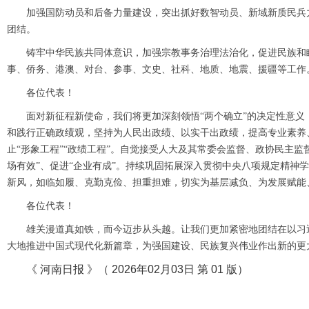
加强国防动员和后备力量建设，突出抓好数智动员、新域新质民兵
团结。
铸牢中华民族共同体意识，加强宗教事务治理法治化，促进民族和
事、侨务、港澳、对台、参事、文史、社科、地质、地震、援疆等工作
各位代表！
面对新征程新使命，我们将更加深刻领悟“两个确立”的决定性意义，
和践行正确政绩观，坚持为人民出政绩、以实干出政绩，提高专业素养
止“形象工程”“政绩工程”。自觉接受人大及其常委会监督、政协民主监
场有效”、促进“企业有成”。持续巩固拓展深入贯彻中央八项规定精神
新风，如临如履、克勤克俭、担重担难，切实为基层减负、为发展赋能
各位代表！
雄
关漫道真如铁，而今迈步从头越。让我们更加紧密地团结在以习
大地推进中国式现代化新篇章，为强国建设、民族复兴伟业作出新的更
《 河南日报 》（ 2026年02月03日 第 01 版）