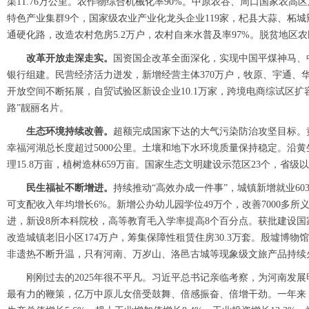
渠11.76万公里。农作物综合机械化率90%。中原农谷、周口国家农
特色产业集群9个，国家级农业产业化龙头企业119家，杞县大蒜、柘城
通硬化路，改造农村危房5.2万户，农村自来水普及率97%。脱贫地区农
改革开放走深走实。
国资国企改革全面深化，实现中国平煤神马、
银行组建。民营经济活力迸发，新增经营主体370万户，牧原、宇通
开放空间不断拓展，自贸试验区新设企业10.1万家，跨境电商综试区扩容
路”靓丽名片。
生态环境持续改善。
超额完成国家下达的大气污染防治攻坚目标。
幸福河湖总长度超过5000公里。土壤和地下水环境质量保持稳定。沿黄
理15.8万亩，植树造林659万亩。国家生态文明建设示范区23个，省级
民生福祉不断增进。
持续推动“高效办成一件事”，城镇新增就业60
可支配收入年均增长6%。新增公办幼儿园学位49万个，改善7000多所
进，新设8所本科院校，高等教育毛入学率提高8个百分点。获批建设国
改造城镇老旧小区174万户，筹集保障性租赁住房30.3万套。殷墟
非遗热不断升温，只有河南、万岁山、洛邑古城等现象级文旅产品持续
刚刚过去的2025年很不平凡。习近平总书记亲临考察，为河南发
最有力的鞭策，亿万中原儿女倍受鼓舞、倍感振奋、倍增干劲。一年来，全