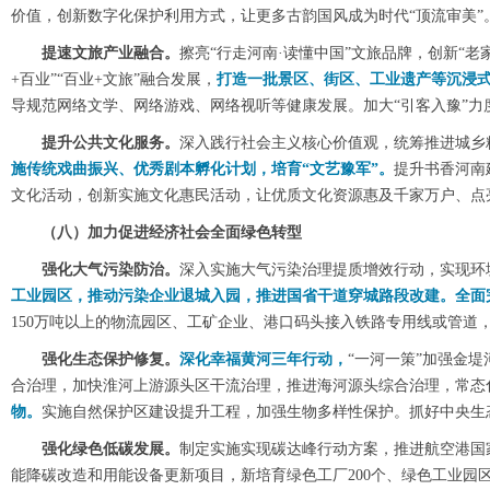
价值，创新数字化保护利用方式，让更多古韵国风成为时代“顶流审美”
提速文旅产业融合。
擦亮“行走河南·读懂中国”文旅品牌，创新“
+百业”“百业+文旅”融合发展，
打造一批景区、街区、工业遗产等沉浸
导规范网络文学、网络游戏、网络视听等健康发展。加大“引客入豫”力
提升公共文化服务。
深入践行社会主义核心价值观，统筹推进城乡
施传统戏曲振兴、优秀剧本孵化计划，培育“文艺豫军”。
提升书香河南
文化活动，创新实施文化惠民活动，让优质文化资源惠及千家万户、点
（八）加力促进经济社会全面绿色转型
强化大气污染防治。
深入实施大气污染治理提质增效行动，实现环
工业园区，推动污染企业退城入园，推进国省干道穿城路段改建。全面
150万吨以上的物流园区、工矿企业、港口码头接入铁路专用线或管道
强化生态保护修复。
深化幸福黄河三年行动，
“一河一策”加强金
合治理，加快淮河上游源头区干流治理，推进海河源头综合治理，常态化
物。
实施自然保护区建设提升工程，加强生物多样性保护。抓好中央生
强化绿色低碳发展。
制定实施实现碳达峰行动方案，推进航空港国
能降碳改造和用能设备更新项目，新培育绿色工厂200个、绿色工业园区