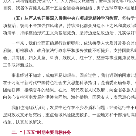
万人，新增普惠性托位9万个。大力推动文旅融合，全年接待游客11亿
目奖。我省体育健儿在第十五届全运会再创佳绩，男子足球夺取中国足
（五）从严从实开展深入贯彻中央八项规定精神学习教育。
坚持学
项整治，锲而不舍加强作风建设。持续深化群众身边不正之风和腐败问
项清单，持续整治形式主义为基层减负。坚持边巡边改边治，扎实做好中
一年来，我们全面正确履行政府职能，依法接受人大及其常委会监
府院、府检联动，政府依法行政水平和服务效能不断提升。支持国防和
会、共青团、妇女儿童、科协、残疾人、红十字、慈善等事业健康发展
工作取得新成效。
事非经过不知难，成如容易却艰辛。回首过往，我们遇到的困难比
在于习近平新时代中国特色社会主义思想科学指引，是省委正确领导、
团结拼搏、接续奋斗的结果。在此，我代表省人民政府，向全省各族人
向关心支持河南发展的港澳台同胞、海外侨胞、国际友人，表示衷心感
我们也清醒认识到，发展中还存在不少矛盾和问题：经济运行中不
层财政收支矛盾突出，重点领域风险隐患较多。一些地方和干部推动高
措施，认真加以解决。
二、“十五五”时期主要目标任务