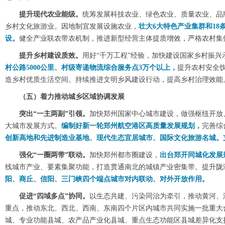
提升现代农业能级。
统筹发展科技农业、绿色农业、质量农业、品
乡村文化旅游业。因地制宜发展设施农业，
壮大6大特色产业集群和1
设。
健全产业联农带农机制，推进新型经营主体提质增效，严格农村集
提升乡村建设质效。
用好“千万工程”经验，加快建设国家乡村振兴
村公路5000公里、村级寄递物流综合服务点3万个以上，
提升农村安全
造乡村优质生活空间。持续推进文明乡风建设行动，提高乡村治理效能
（五）着力推动城乡区域协调发展
突出“一主两副”引领。
加快郑州国家中心城市建设，做强枢纽开放
大城市发展方式。
编制好新一轮郑州航空港区高质量发展规划，
完善综
创新高地和先进制造业基地、现代生态宜居城市、国际文化旅游名城。
强化“一圈两带”联动。
加快郑州都市圈建设，
出台郑开同城化发展
线城市产业、要素集聚功能，打造贯通南北的城镇产业密集带。提升陇
阳、商丘、信阳、三门峡四个端点城市对内联动、对外开放作用。
促进“四域多点”协同。
以生态共建、污染同治为牵引，推动黄河、
重点，推动东北、西北、西南、东南四个片区内城市共同实施一批重大
城、专业功能县城、农产品产业化县城、重点生态功能区县城差异化支