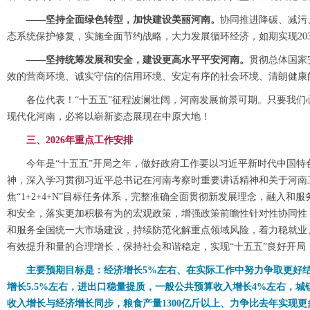
——坚持全面绿色转型，加快建设美丽河南。
协同推进降碳、减污
态系统保护修复，实施全面节约战略，大力发展循环经济，如期实现20
——坚持统筹发展和安全，建设更高水平平安河南。
贯彻总体国家
效的营商环境、诚实守信的信用环境、安定有序的社会环境、清朗健康
各位代表！“十五五”征程波澜壮阔，河南发展前景可期。只要我
现代化河南，必将以崭新姿态展现在中原大地！
三、2026年重点工作安排
今年是“十五五”开局之年，做好政府工作要以习近平新时代中国
神，深入学习贯彻习近平总书记在河南考察时重要讲话精神和关于河南
焦“1+2+4+N”目标任务体系，完整准确全面贯彻新发展理念，融入
和安全，落实更加积极有为的宏观政策，增强政策前瞻性针对性协同性
和服务全国统一大市场建设，持续防范化解重点领域风险，着力稳就业
有效提升和量的合理增长，保持社会和谐稳定，实现“十五五”良好开
主要预期目标是：经济增长5%左右、在实际工作中努力争取更好结
增长5.5%左右，进出口稳量提质，一般公共预算收入增长4%左右，城
收入增长与经济增长同步，粮食产量1300亿斤以上、力争比去年实现