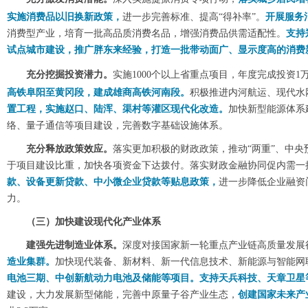
实施消费品以旧换新政策，
进一步完善标准、提高“得补率”。
开展服务
消费型产业，培育一批高品质消费名品，增强消费品供需适配性。
支持
试点城市建设，推广胖东来经验，打造一批带动面广、显示度高的消费
充分挖掘投资潜力。
实
施1000个以上省重点项目，年度完成投资1
高铁阜阳至黄冈段，建成雄商高铁河南段。
积极推进内河航运、现代水
置工程，实施赵口、陆浑、渠村等灌区现代化改造。
加快新型能源体系
络、量子通信等项目建设，完善数字基础设施体系。
充分释放政策效应。
落实更加积极的财政政策，推动“两重”、中
于项目建设比重，加快各项资金下达拨付。落实财政金融协同促内需一
款、设备更新贷款、中小微企业贷款等贴息政策，
进一步降低企业融资
力。
（三）加快建设现代化产业体系
建强先进制造业体系。
深度对接国家新一轮重点产业链高质量发展
造业集群。
加快现代装备、新材料、新一代信息技术、新能源与智能网
电池三期、中创新航动力电池及储能等项目。支持天兵科技、天章卫星
建设，大力发展新型储能，完善中原量子谷产业生态，
创建国家未来产