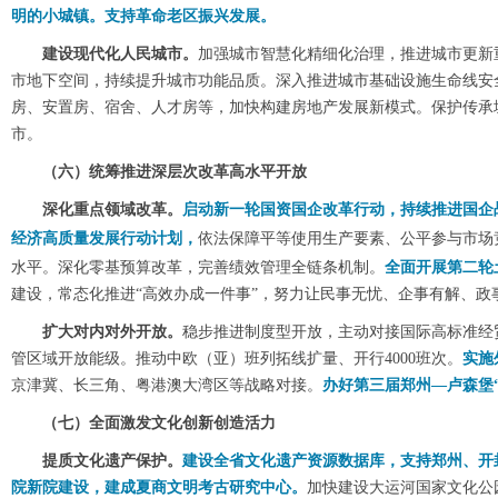
明的小城镇。支持革命老区振兴发展。
建设现代化人民城市。
加强城市智慧化精细化治理，推进城市更新
市地下空间，持续提升城市功能品质。深入推进城市基础设施生命线安
房、安置房、宿舍、人才房等，加快构建房地产发展新模式。保护传承
市。
（六）统筹推进深层次改革高水平开放
深化重点领域改革。
启动新一轮国资国企改革行动，持续推进国企
经济高质量发展行动计划，
依法保障平等使用生产要素、公平参与市场
水平。深化零基预算改革，完善绩效管理全链条机制。
全面开展第二轮
建设，常态化推进“高效办成一件事”，努力让民事无忧、企事有解、政
扩大对内对外开放。
稳步推进制度型开放，主动对接国际高标准经
管区域开放能级。推动中欧（亚）班列拓线扩量、开行4000班次。
实施
京津冀、长三角、粤港澳大湾区等战略对接。
办好第三届郑州—卢森堡
（七）全面激发文化创新创造活力
提质文化遗产保护。
建设全省文化遗产资源数据库，支持郑州、开
院新院建设，建成夏商文明考古研究中心。
加快建设大运河国家文化公