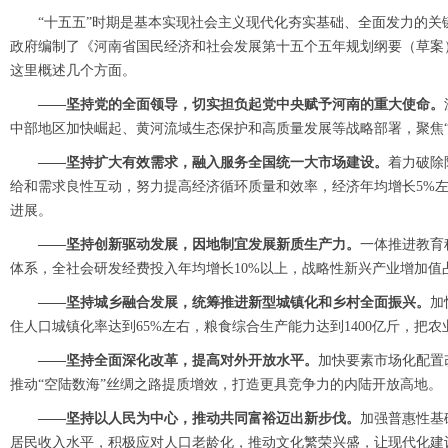
“十五五”时期是基本实现社会主义现代化夯实基础、全面发力的关
政府编制了《河南省国民经济和社会发展第十五个五年规划纲要（草案
这里概述几个方面。
——坚持党的全面领导，切实担负起党中央赋予河南的重大使命。
中部地区加快崛起、黄河流域生态保护和高质量发展等战略部署，聚焦“1
——坚持扩大有效需求，融入服务全国统一大市场建设。
着力破除
给和需求良性互动，努力提高经济循环质量和效率，经济年均增长5%
进展。
——坚持创新驱动发展，因地制宜发展新质生产力。
一体推进教育
体系，全社会研发经费投入年均增长10%以上，战略性新兴产业增加值
——坚持城乡融合发展，统筹推进新型城镇化和乡村全面振兴。
加
住人口城镇化率达到65%左右，粮食综合生产能力达到1400亿斤，把
——坚持全面深化改革，提高对外开放水平。
加快要素市场化配置
推动“空陆数海”丝绸之路提质增效，打造更具竞争力的内陆开放高地。
——坚持以人民为中心，推动共同富裕迈出新步伐。
加强普惠性基
居民收入水平，积极应对人口老龄化，推动文化繁荣兴盛，让现代化建