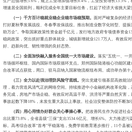
生产总值增长5.6%，规上工业增加值增长8.4%，工业投资增长13.3%，
增速居全国前列，顺利完成全年主要目标任务，扛起了经济大省挑大梁
（一）千方百计稳就业稳企业稳市场稳预期。
面对严峻复杂的经济
打好夏秋季发展战役、冬春季攻保战役。推出制造业数字化转型、提振
助万企”。争取国家政策性资金超千亿元，发行地方政府专项债券资金1
稳岗政策，突出抓好重点群体就业，城镇新增就业121.7万人。有效
好、趋新向优、韧性增强的良好态势。
（二）全面加快融入服务全国统一大市场建设。
落实“五统一、一
市场循环枢纽、国内国际市场双循环支点。郑州国际陆港核心功能区建
合改革试点获批，周口、驻马店纳入国家物流枢纽布局。成功举办第十
（三）全力以赴强治理防风险守底线。
突出党建引领基层高效能治
理，着力营造风清气正的网络空间。持续推进中小金融机构改革化险，
务完成，房地产市场企稳。有效应对高温干旱、洪涝等严重自然灾害，
事故起数下降18%，未发生重大及以上事故。社会治安整体防控不断加
（四）用心用情办好群众关心事操心事。
把改善民生作为促进社会
出比重73.8%，全省县级“三保”支出3534.6亿元、增长6%。大力推进
标。高考综合改革“首考”平稳落地，免费学前教育逐步推行，11个县被认