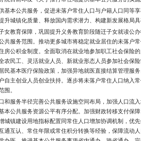
基本公共服务，促进未落户常住人口与户籍人口同等享
提升城镇化质量、释放国内需求潜力、构建新发展格局具
女教育保障，巩固提升义务教育阶段随迁子女就读公办
公共服务范围。推动更多城市将稳定就业居住的未落户常
住房公积金制度。全面取消在就业地参加职工社会保险的
全农民工、灵活就业人员、新就业形态人员参加社会保险
居民基本医疗保险政策，加强异地就医直接结算管理服务
户自主创业人员创业扶持。逐步将未落户常住人口纳入常
范围。
和服务半径完善公共服务设施空间布局，加强人口流入
基本公共服务资源公平有序分配。加强财政转移支付保障
增城镇建设用地指标配置同常住人口增加协调机制，优先
互通互认、常住年限或常住积分转换等经验，保障流动人
学办医。推进基本公共服务事项省内通办、跨省通办。完