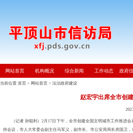
网站首页
机构概况
综合新闻
工作动态
政府
当前位置:
首页
>
网站首页
>
法治政府建设
赵宏宇出席全市创
20
（记者 孙聪利）2月17日下午，全市创建全国文明城市工作推进
持会议，市人大常委会副主任马军义，副市长、市公安局局长房国卫，