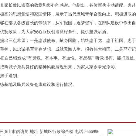
其家长致以崇高的敬意和衷心的感谢。他指出，各位新兵主动请缨、奔赴
极高的思想觉悟和家国情怀，展示了当代鹰城青年奋发向上、积极进取的
够在部队各级首长的带领下，从军报国，逐梦强军，在部队建设中作出自
优抚政策，为大家安心服役创造良好条件、提供坚强后盾。
提出三点希望：一是忠诚使命、献身国防，始终忠于党、忠于祖国、忠于
重担，以忠诚书写青春梦想、成就无悔人生、报效伟大祖国。二是严守纪
把自己锻造成“有灵魂、有本事、有血性、有品德”“听党指挥、能打胜仗
把鹰城子弟兵良好的精神风貌展现出来，为家人家乡争光添彩。
握手送别。
练基地及民兵装备仓库建设和运行情况。
顶山市信访局 地址:新城区行政综合楼 电话:2666996