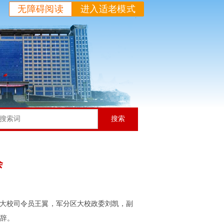
无障碍阅读
进入适老模式
搜索
会
分区大校司令员王翼，军分区大校政委刘凯，副
辞。