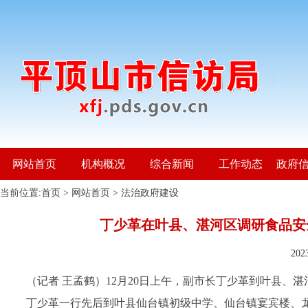
网站首页
机构概况
综合新闻
工作动态
政府
当前位置:
首页
>
网站首页
>
法治政府建设
丁少革在叶县、湛河区调研食品安全
20
（记者 王孟鹤）12月20日上午，副市长丁少革到叶县、
丁少革一行先后到叶县仙台镇初级中学、仙台镇宴宾楼、