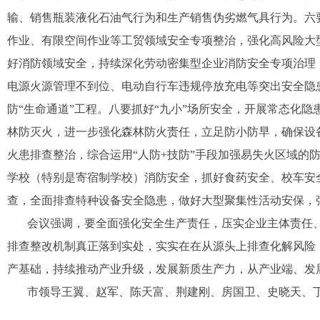
输、销售瓶装液化石油气行为和生产销售伪劣燃气具行为。六
作业、有限空间作业等工贸领域安全专项整治，强化高风险大
好消防领域安全，持续深化劳动密集型企业消防安全专项治理
电源火源管理不到位、电动自行车违规停放充电等突出安全隐
防“生命通道”工程。八要抓好“九小”场所安全，开展常态化
林防灭火，进一步强化森林防火责任，立足防小防早，确保设
火患排查整治，综合运用“人防+技防”手段加强易失火区域的
学校（特别是寄宿制学校）消防安全，抓好食药安全、校车安
查，全面排查特种设备安全隐患，做好大型聚集性活动安保，
会议强调，要全面强化安全生产责任，压实企业主体责任、
排查整改机制真正落到实处，实实在在从源头上排查化解风险；
产基础，持续推动产业升级，发展新质生产力，从产业端、发
市领导王翼、赵军、陈天富、荆建刚、房国卫、史晓天、