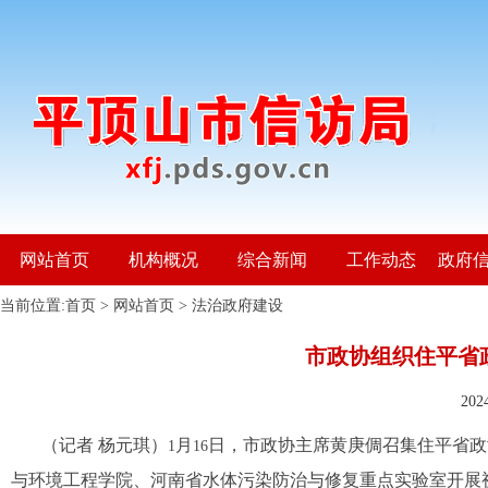
网站首页
机构概况
综合新闻
工作动态
政府
当前位置:
首页
>
网站首页
>
法治政府建设
市政协组织住平省
20
（记者 杨元琪）
月
日，市政协主席黄庚倜召集住平省政
1
16
与环境工程学院、河南省水体污染防治与修复重点实验室开展