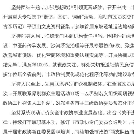
坚持团结主题，加强思想政治引领更富成效。召开中共二
开展重大专项集中“走访、宣讲、调研”活动。启动市政协文
古亲历记》平顶山文史资料征集，参加首届东坡遗址遗迹地省
坚持躬身入局，扛稳专门协商机构责任担当。围绕推进绿
设、中医药传承发展、沙河系统治理等开展专题协商6次。聚
改善城市供暖、优化营商环境和重要法规实施等，开展协商式民
结完毕，满意率100%。就党政关注、群众关切报送社情民意信
多年位居全省前列。市政协制度化规范化程序化等功能建设取
坚持人民至上，完善联系界别群众机制载体。在全省政协
次，开展联系界别群众主题活动11场，以界别名义组织调研视
政协工作召集人工作站，2476名省市县三级政协委员常态化
坚持系统联动，夯实全市政协事业发展基础。出台《关于
律，持续打牢履职基本功。修订《市政协专门委员会通则》，
展十届市政协新任委员履职培训，持续加强市政协“两支队伍