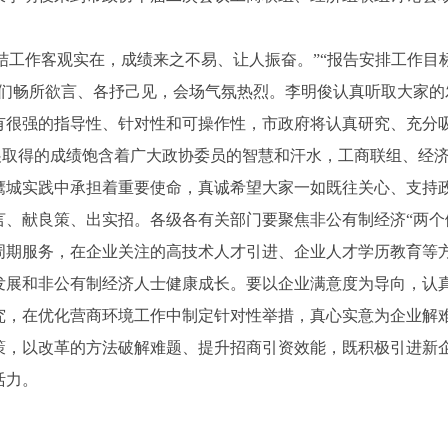
结工作客观实在，成绩来之不易、让人振奋。”“报告安排工作目
员们畅所欲言、各抒己见，会场气氛热烈。李明俊认真听取大家的
有很强的指导性、针对性和可操作性，市政府将认真研究、充分
展取得的成绩饱含着广大政协委员的智慧和汗水，工商联组、经
鹰城实践中承担着重要使命，真诚希望大家一如既往关心、支持
言、献良策、出实招。各级各有关部门要聚焦非公有制经济“两个
周期服务，在企业关注的高技术人才引进、企业人才学历教育等
发展和非公有制经济人士健康成长。要以企业满意度为导向，认
究，在优化营商环境工作中制定针对性举措，真心实意为企业解
策，以改革的方法破解难题、提升招商引资效能，既积极引进新
活力。