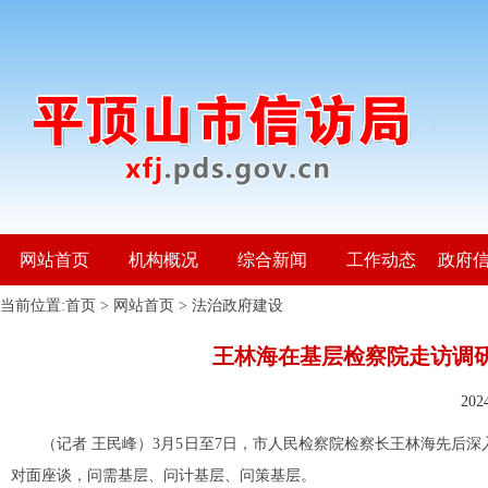
网站首页
机构概况
综合新闻
工作动态
政府
当前位置:
首页
>
网站首页
>
法治政府建设
王林海在基层检察院走访调研
20
（记者
王民峰）
3月5日至7日，市人民检察院检察长王林海先后
对面座谈，问需基层、问计基层、问策基层。