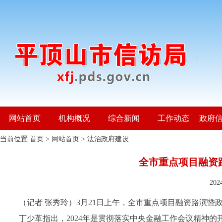
网站首页
机构概况
综合新闻
工作动态
政府
当前位置:
首页
>
网站首页
>
法治政府建设
​全市重点项目融
20
（记者 张秀玲）
3
月
21
日上午，全市重点项目融资路演暨
丁少革指出，
2024
年是贯彻落实中央金融工作会议精神的