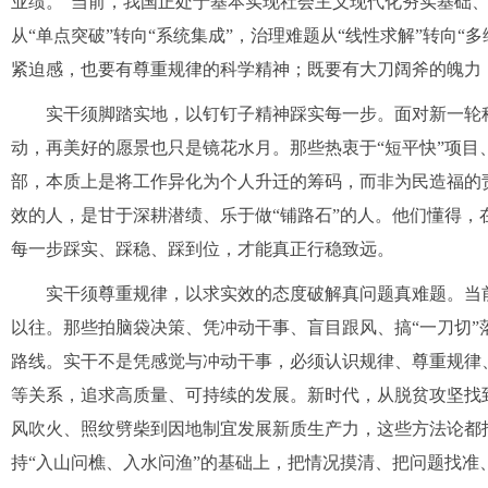
业绩。”当前，我国正处于基本实现社会主义现代化夯实基础
从“单点突破”转向“系统集成”，治理难题从“线性求解”转向
紧迫感，也要有尊重规律的科学精神；既要有大刀阔斧的魄力
实干须脚踏实地，以钉钉子精神踩实每一步。面对新一轮科
动，再美好的愿景也只是镜花水月。那些热衷于“短平快”项目、
部，本质上是将工作异化为个人升迁的筹码，而非为民造福的
效的人，是甘于深耕潜绩、乐于做“铺路石”的人。他们懂得
每一步踩实、踩稳、踩到位，才能真正行稳致远。
实干须尊重规律，以求实效的态度破解真问题真难题。当前
以往。那些拍脑袋决策、凭冲动干事、盲目跟风、搞“一刀切
路线。实干不是凭感觉与冲动干事，必须认识规律、尊重规律
等关系，追求高质量、可持续的发展。新时代，从脱贫攻坚找到
风吹火、照纹劈柴到因地制宜发展新质生产力，这些方法论都指
持“入山问樵、入水问渔”的基础上，把情况摸清、把问题找准