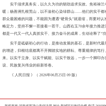
实干须求真务实，以久久为功的韧劲追求实效。焦裕禄兰考
暖；杨善洲扎根荒山，以不渝初心染绿群山……他们的实干都
群众最困难的问题，不能因为遭遇“硬骨头”就退缩，而要对
略定力，坚持不懈一茬接着一茬干。山西右玉70余年接力推进
都是一代又一代人真抓实干、接力奋斗的成果，生动诠释了“功
实干是砥砺初心的行动，是推动发展的基石，是新时代最厚
的增进，归根结底都离不开脚踏实地的耕耘、尊重规律的笃行
来。以实干立身、以实干赋能、以实干致远，一步一个脚印办
设、民族复兴伟业的崭新答卷。
《 人民日报 》（ 2026年06月25日 09 版）
版权所有:河南省平顶山市信访局 地址:新城区行政综合楼 电话:266699