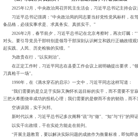
2025年12月，中央政治局召开民主生活会，习近平总书记主持会议
习近平总书记强调：“中央政治局的同志要当好党性党风标杆，在笃信
备品格，必须实事求是、求真务实、真抓实干。”
2026年2月，春节前夕，习近平总书记在北京考察时，再次叮嘱：“
对头。要引导党员干部特别是领导干部深刻认识树立和践行正确政绩观
起实践、人民、历史检验的实绩。”
为政贵在行，“以实则治”。
在正定工作时，习近平同志在县委工作会议上就明确提出要求，“领导
刀真枪干一场”。
1990年，在《滴水穿石的启示》一文中，习近平同志这样写道：
“我们需要的是立足于实际又胸怀长远目标的实干，而不需要不甘寂
三把火希图侥幸成功的投机心理；我们需要的是锲而不舍的韧劲，而不需
空谈误国，实干兴邦。
新时代以来，习近平总书记多次阐释“说”与“做”、“知”与“行”的辩
以实干出政绩，干在实处方能走在前列。
“开展主题教育，要以解决实际问题的成效作为衡量标准，即知即改、立