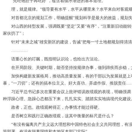
“先吃饱肚子再吃好”，蕴含着循序渐进的基本道理。
理，就是规律。“领导要有水平，水平从哪里来？水平来自对客观规
对首都北京的规划工作，明确提醒“规划科学是最大的效益，规划失
对山西的转型发展，强调既要“坚定”又要“有序”，“注重新旧动能转
家伙扔了”；
针对“未来之城”雄安新区的建设，告诫“把每一寸土地都规划得清清
…………
语重心长的叮嘱，既指明认识论，也给出方法论。
在开局阶段、关键时期，能否坚持按规律办事，做到蹄疾而步稳，
加快构建新发展格局，推动高质量发展，有的干部以为发展就是上项
暴，“一刀切”；还有的搞本位主义、好大喜功、弄虚作假、推脱责任…
习近平总书记多次在重要会议上批评错误政绩观的表现，明确强调：
种浮躁心理、急躁心态都压下来，扎扎实实、踏踏实实地搞现代化建设
政者，正也。政绩观树得正，办事情才能过得硬。
是否树立和践行正确政绩观，这其中衡量的标尺是什么？
“有没有偏离共产主义远大理想和中国特色社会主义共同理想，有没
策部署，有没有脱离国情和本地区本部门实际”。