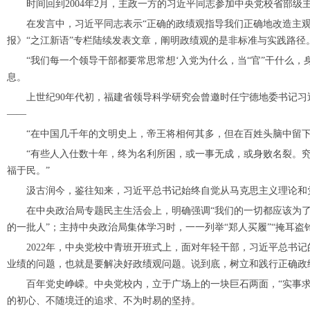
时间回到2004年2月，主政一方的习近平同志参加中央党校省部级
在发言中，习近平同志表示“正确的政绩观指导我们正确地改造主观
报》“之江新语”专栏陆续发表文章，阐明政绩观的是非标准与实践路径
“我们每一个领导干部都要常思常想‘入党为什么，当“官”干什么，
息。
上世纪90年代初，福建省领导科学研究会曾邀时任宁德地委书记习
——
“在中国几千年的文明史上，帝王将相何其多，但在百姓头脑中留下记
“有些人入仕数十年，终为名利所困，或一事无成，或身败名裂。究其
福于民。”
汲古润今，鉴往知来，习近平总书记始终自觉从马克思主义理论和党
在中央政治局专题民主生活会上，明确强调“我们的一切都应该为了人
的一批人”；主持中央政治局集体学习时，一一列举“郑人买履”“掩耳盗
2022年，中央党校中青班开班式上，面对年轻干部，习近平总书记
业绩的问题，也就是要解决好政绩观问题。说到底，树立和践行正确政
百年党史峥嵘。中央党校内，立于广场上的一块巨石两面，“实事求是
的初心、不随境迁的追求、不为时易的坚持。