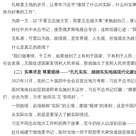
扎根黄土地的岁月，让青年习近平“懂得了什么叫实际，什么叫实事求
姓办好事的工作”。
为政一方，以“不要立志做大官，而要立志做大事”来勉励自己；夜读
担任中共中央总书记，接受俄罗斯电视台专访，这样坦露心迹：“我
无私者，可置以为政。政绩观，是世界观、人生观、价值观在为政
什么是真正的政绩？
“我们做事情、干工作，如果做到了上有利于国家、下有利于人民；
社会发展，又能促进国家富强和人民幸福，那就做出了党和人民所需要
（二）实事求是 尊重规律——“扎扎实实、踏踏实实地搞现代化建设
2025年11月，党的二十届四中全会后首次地方考察，习近平总书
面对海南自由贸易港即将实施封关运作，习近平总书记叮嘱：“脚要
打、步步为营，力求‘放得活’又‘管得好’。”
一切政绩，必须植根“实际”的土壤，遵循“规律”的准则，这是中国
从实际出发，前提是要深入了解实际情况。
习近平同志在地方工作时的两个故事，至今仍给人以深刻启迪——
赴任福建宁德地委书记，面对当地一些干部想带大家快速脱贫致富的急