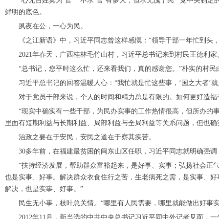
“心无百姓莫为‘官’”“不求‘官’有多大，但求无愧于民”“党中央制
鲜明的底色。
夙夜在公，一心为民。
《之江新语》中，习近平同志曾这样感慨：“领导干部一年忙到头，
2021年春天，广西桂林毛竹山村，习近平总书记来到村民王德利家
“总书记，您平时这么忙，还来看我们，真的感谢您。”朴实的村民
习近平总书记的回答温暖人心：“我忙就是忙这些事，‘国之大者’就
对于党员干部来说，个人的时间和精力总是有限的。如何更好造福
“现实中确实有一些干部，为民办实事的工作热情很高，但所办的事倒
里面有短期利益与长期利益、局部利益与全局利益等关系问题，但也确
治政之要在于安民，安民之道在于察其疾苦。
30多年前，在福建最贫困的闽东山区任职，习近平同志就明确强调
“扶持经济发展，帮助群众富裕起来，是好事、实事；弘扬社会正气
也是实事、好事。解决群众衣食住行之苦，生老病死之需，是实事、好
解决，也是实事、好事。”
民生无小事，枝叶总关情。“哪里有人民需要，哪里就能做出好事实
2012年11月，新当选的中共中央总书记习近平同中外记者见面，一