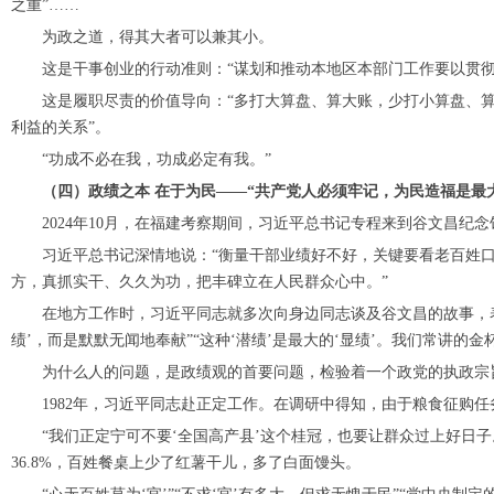
之重”……
为政之道，得其大者可以兼其小。
这是干事创业的行动准则：“谋划和推动本地区本部门工作要以贯彻
这是履职尽责的价值导向：“多打大算盘、算大账，少打小算盘、算小
利益的关系”。
“功成不必在我，功成必定有我。”
（四）政绩之本 在于为民——“共产党人必须牢记，为民造福是最大
2024年10月，在福建考察期间，习近平总书记专程来到谷文昌纪
习近平总书记深情地说：“衡量干部业绩好不好，关键要看老百姓口
方，真抓实干、久久为功，把丰碑立在人民群众心中。”
在地方工作时，习近平同志就多次向身边同志谈及谷文昌的故事，表
绩’，而是默默无闻地奉献”“这种‘潜绩’是最大的‘显绩’。我们常讲
为什么人的问题，是政绩观的首要问题，检验着一个政党的执政宗
1982年，习近平同志赴正定工作。在调研中得知，由于粮食征购任
“我们正定宁可不要‘全国高产县’这个桂冠，也要让群众过上好日子。
36.8%，百姓餐桌上少了红薯干儿，多了白面馒头。