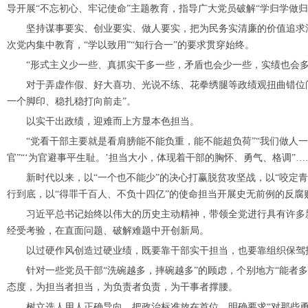
导开展“不忘初心、牢记使命”主题教育，指导广大党员破解“学归学做归
坚持谋事要实、创业要实、做人要实，把为民务实清廉的价值追求深
次党内集中教育，“学以致用”“知行合一”的要求贯穿始终。
“形式主义少一些、真抓实干多一些，矛盾也会少一些，实绩也会多
对于弄虚作假、好大喜功、光说不练、花拳绣腿等政绩观扭曲错位问
一个脚印、稳扎稳打向前走”。
以实干出政绩，迎难而上方显本色担当。
“党看干部主要就是看肩膀能不能负重，能不能超负荷”“我们做人一
官”“‘为官避事平生耻。’担当大小，体现着干部的胸怀、勇气、格调
新时代以来，以“一个也不能少”的决心打赢脱贫攻坚战，以“咬定青
行到底，以“得罪千百人、不负十四亿”的使命担当开展史无前例的反腐
习近平总书记始终以伟大的历史主动精神，带领全党进行具有许多新
经受考验，在直面问题、破解难题中开创新局。
以过硬作风创造过硬业绩，既要靠干部实干担当，也要靠组织保驾
针对一些党员干部“洗碗越多，摔碗越多”的顾虑，个别地方“能者多
态度，为担当者担当，为负责者负责，为干事者撑腰。
树立选人用人正确导向，把政治标准放在首位，明确要求“对那些勇