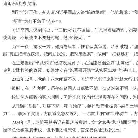
遍闽东9县察实情。
刚到浙江工作，有人请习近平同志谈谈“施政纲领”，他笑着说：“我
“新官”为何不急于“点火”？
习近平同志深刻指出：“‘三把火’该不该烧，什么时候烧适宜，都要
烧则烧，不该烧决不要赶时髦，勉强‘烧火’。”
为官一任、施政一方，如持卷应答，惟有认真审题、科学破题，“坚持
能“真正把情况摸清、把问题找准、把对策提实”，做到“一把钥匙开一把
在正定提出“半城郊型”经济发展路子，在福建提倡念好“山海经”，
史和实践检验的政绩，始终建立在“以调研开路”“从实际出发”的基础上
2012年12月，党的十八大闭幕不久，习近平总书记来到地处太行
彼时，在一些地区，还存在贫困人口底数不清、扶贫对象不明、扶贫资
经过深入细致的实地调研，习近平总书记针对现实存在的问题，为扶
从“找到‘贫根’，对症下药，靶向治疗”，到推动产业振兴“要把‘土特
力”……掌握了实情，方能避免急功近利、一哄而上的“政绩冲动症”，
2024年4月，习近平总书记在重庆考察时，拿“窝窝头”和“精面细
慢绿色低碳发展步伐，也不能太理想化，首先要保证能源供应。”