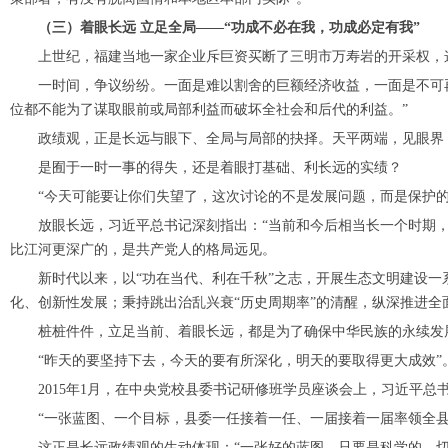
（三）着眼长远 立足全局——“功成不必在我，功成必定有我”
上世纪，福建当地一家企业斥巨资买断了三明市万寿岩的开采权，这
一时间，争议纷纷。一面是难以割舍的巨额经济收益，一面是不可再
位都不能为了谋取眼前或局部利益而破坏全社会和后代的利益。”
政绩观，正是长远与眼下、全局与局部的抉择。天平两端，见眼界
是囿于一时一事的得失，还是着眼打基础、利长远的实绩？
“今天可能要让你们失望了，这次讨论的不是发展问题，而是保护的问题
放眼长远，习近平总书记深刻指出：“当前和今后相当长一个时期，
比江河更深广的，是共产党人的格局远见。
新时代以来，以“功在当代、利在千秋”之志，开展生态文明建设一系
化、创新性发展；秉持跳出治乱兴衰“历史周期率”的清醒，纵深推进全
桩桩件件，立足当前、着眼长远，都是为了确保中华民族的永续发展
“昨天的要坚持下去，今天的要有所深化，明天的要取得更大成效”。
2015年1月，在中央党校县委书记研修班学员座谈会上，习近平总
“一张蓝图、一个目标，县委一任接着一任、一届接着一届率领全县干部
这正是长远政绩观的生动体现：“一张好的蓝图，只要是科学的、切