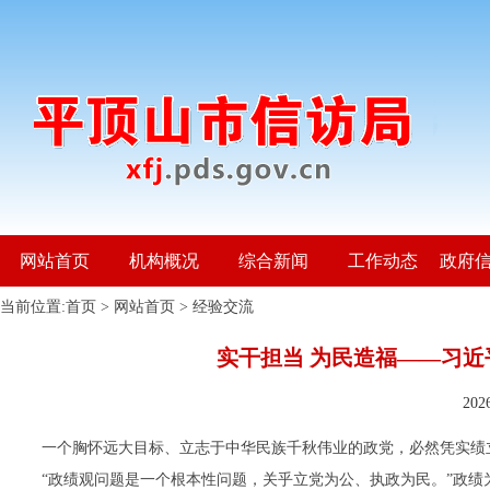
网站首页
机构概况
综合新闻
工作动态
政府
当前位置:
首页
>
网站首页
>
经验交流
实干担当 为民造福——习
20
一个胸怀远大目标、立志于中华民族千秋伟业的政党，必然凭实绩
“政绩观问题是一个根本性问题，关乎立党为公、执政为民。”政绩