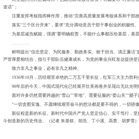
道话”；
注重发挥考核指挥棒作用，推动“完善高质量发展考核体系和干部政
落实“三个区分开来”，要求“充分调动党员干部干事创业的积极性、
为基层减负赋能，强调“要明确权责，不能什么事都压给基层，基层
…………
鲜明提出“信念坚定、为民服务、勤政务实、敢于担当、清正廉洁”
严管厚爱相结合，指引干部队伍健康成长，为党的事业兴旺发达提供坚
致力非凡之事业，必有非凡之精神。
1936年10月，历经艰苦卓绝的二万五千里长征，红军三大主力胜
90年后的今天，中国式现代化已经展开壮美画卷并呈现出无比光明
面对许多仍然需要跨越的“雪山”“草地”、需要征服的“娄山关”“腊
“一切贪图安逸、不愿继续艰苦奋斗的想法都是要不得的，一切骄傲
新征程是新的长征。新时代中国共产党人坚定信心、实干笃行，坚持
斗创造新的历史伟业。（记者 朱基钗、胡浩、丁小溪、高蕾、胡梦雪）