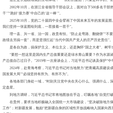
2002年10月，在浙江全省领导干部会议上，面对台下500多名干部
干’”“跑好‘接力赛’中自己的‘这一棒’”。
2025年10月，党的二十届四中全会擘画了中国未来五年的发展蓝图
我们坚持一张蓝图绘到底，一茬接着一茬干”。
理一县、兴一省、治一国，政贵有恒。“防止走弯路、翻烧饼”“不要城
政绩去另搞一套”，而是坚强扛起“当代中国共产党人的庄严历史责任”。
是各自为政，搞保护主义、本位主义，还是胸怀“国之大者”、树牢
“要想一想这里是国内生产总值重要还是绿水青山重要？作为水源涵
产总值自己过日子。”2019年一次座谈会上，习近平总书记谈及保护“中
2024年，赴青海考察，习近平总书记对当地努力“把青藏高原建设成
国发展大局”“必须坚持有所为、有所不为”。
各地各部门身处一域，“时刻关注党中央在关心什么、强调什么，深
定盘星。
到地方调研，习近平总书记常将地图放在手边，叮嘱各地“自觉打破自
在贵州，要求当地积极融入全国统一大市场建设，“坚决破除地方保护
工作”；对新疆发展，勉励“把新疆自身的区域性开放战略纳入国家向西