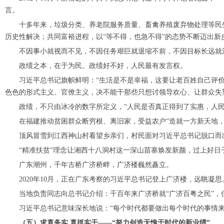
言。
十多年来，垃圾分类、养老院服务质量、畜禽养殖废弃物处理等民生
历史性解决；共同富裕进程，以“等不得，也急不得”的态势不断迈出新
不因事小就视而不见，不因任务艰巨就退缩不前，不因目标长远就
政绩之本，在于为民。政绩好不好，人民最有发言权。
习近平总书记旗帜鲜明：“生活是不是幸福，这要让老百姓自己评价，
色色的形式主义、官僚主义，决不能干那些只想讨领导欢心、让群众失
政绩，不只由冰冷的数字所定义，“人民是否真正得到了实惠，人民
在福建推动贫困群众断穷根、离旧家，受益农户“造就一方新天地，
顶风冒雪到江西神山村看望乡亲们，村民面对习近平总书记脱口而出
“精准扶贫”理念让湘西十八洞村这一深山苗寨焕发新颜，过上好日子
广东潮州，千年古桥广济桥畔，广济楼巍然矗立。
2020年10月，正在广东考察的习近平总书记登上广济楼，远眺凝思
当地负责同志向总书记介绍：千百年来广济桥就“广济百粤之民”，
习近平总书记意味深长地说：“每个时代都要做出每个时代的事情来
（五）求真务实 真抓实干——“努力创造无愧于时代的新业绩”