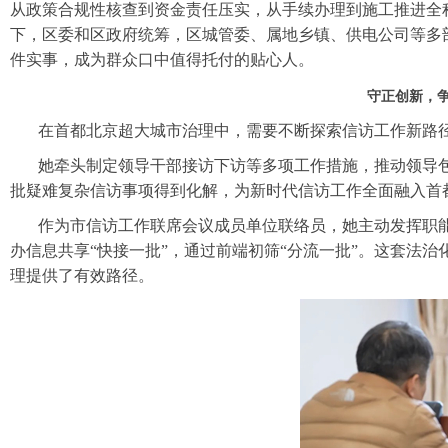
从政策合规性核查到资金责任压实，从手续办理到施工推进全
下，区委和区政府统筹，区城管委、属地乡镇、供电公司等多
件实事，成为群众口中值得托付的贴心人。
守正创新，争
在首都北京超大城市治理中，需要不断探索信访工作新路
她牵头制定领导干部接访下访等多项工作措施，推动领导包
批疑难复杂信访事项得到化解，为新时代信访工作全面融入首
作为市信访工作联席会议成员单位联络员，她主动发挥职能
办信息共享“快接一批”，通过前端初筛“分流一批”。这套法
理提供了有效路径。