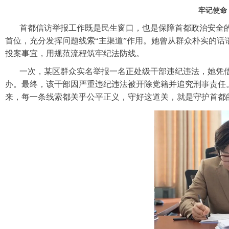
牢记使命
首都信访举报工作既是民生窗口，也是保障首都政治安全的
首位，充分发挥问题线索“主渠道”作用。她曾从群众朴实的话
投案事宜，用规范流程筑牢纪法防线。
一次，某区群众实名举报一名正处级干部违纪违法，她凭
办。最终，该干部因严重违纪违法被开除党籍并追究刑事责任
来，每一条线索都关乎公平正义，守好这道关，就是守护首都