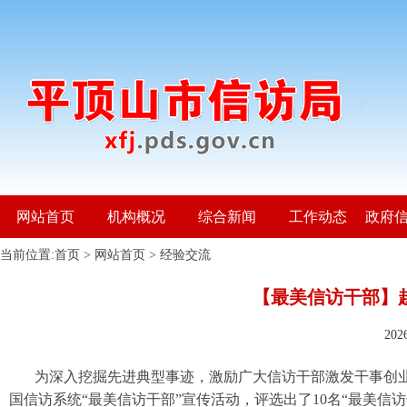
网站首页
机构概况
综合新闻
工作动态
政府
当前位置:
首页
>
网站首页
>
经验交流
【最美信访干部】
20
为深入挖掘先进典型事迹，激励广大信访干部激发干事创业
国信访系统“最美信访干部”宣传活动，评选出了10名“最美