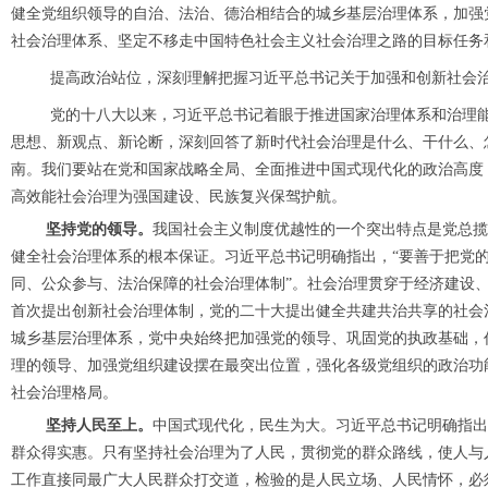
健全党组织领导的自治、法治、德治相结合的城乡基层治理体系，加强
社会治理体系、坚定不移走中国特色社会主义社会治理之路的目标任务
提高政治站位，深刻理解把握习近平总书记关于加强和创新社会
党的十八大以来，习近平总书记着眼于推进国家治理体系和治理能
思想、新观点、新论断，深刻回答了新时代社会治理是什么、干什么、
南。我们要站在党和国家战略全局、全面推进中国式现代化的政治高度
高效能社会治理为强国建设、民族复兴保驾护航。
坚持党的领导。
我国社会主义制度优越性的一个突出特点是党总揽
健全社会治理体系的根本保证。习近平总书记明确指出，“要善于把党
同、公众参与、法治保障的社会治理体制”。社会治理贯穿于经济建设
首次提出创新社会治理体制，党的二十大提出健全共建共治共享的社会
城乡基层治理体系，党中央始终把加强党的领导、巩固党的执政基础，
理的领导、加强党组织建设摆在最突出位置，强化各级党组织的政治功
社会治理格局。
坚持人民至上。
中国式现代化，民生为大。习近平总书记明确指出
群众得实惠。只有坚持社会治理为了人民，贯彻党的群众路线，使人与
工作直接同最广大人民群众打交道，检验的是人民立场、人民情怀，必