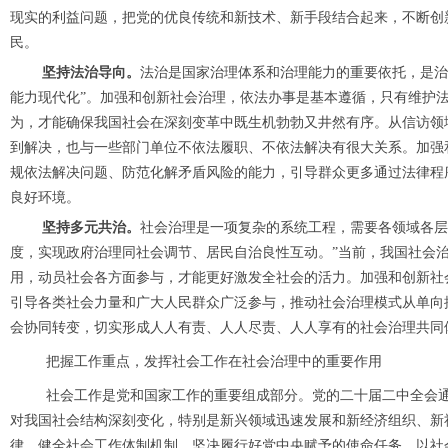
现实的利益问题，把党的优良传统和新技术、新手段结合起来，不断创
民。
坚持法治导向。
法治是国家治理体系和治理能力的重要依托，是治
能力现代化”。加强和创新社会治理，依法办事是基本遵循，只有维护
为，才能确保我国社会在深刻变革中既生机勃勃又井然有序。从信访领
到解决，也与一些部门单位不依法履职、不依法解决有很大关系。加强
规依法解决问题、防范化解矛盾风险的能力，引导群众更多通过法律程
良好环境。
坚持多元共治。
社会治理是一项复杂的系统工程，需要各领域各层
度，实现政府治理同社会调节、居民自治良性互动。”当前，我国社会
用，动员社会各方面参与，才能更好激发全社会的活力。加强和创新社
引导各类社会力量和广大人民群众广泛参与，推动社会治理模式从单向
会协同转变，切实形成人人有责、人人尽责、人人享有的社会治理共同
把握工作重点，发挥社会工作在社会治理中的重要作用
社会工作是党和国家工作的重要组成部分。党的二十届二中全会
对我国社会结构深刻变化，特别是新兴领域迅速发展和新经济组织、新
律，健全社会工作体制机制，坚决履行好党中央赋予的使命任务，以社