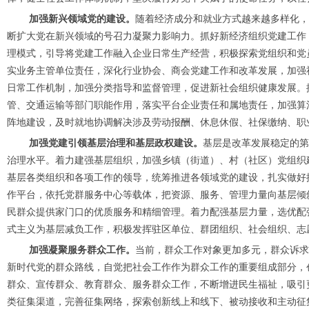
加强新兴领域党的建设。
随着经济成分和就业方式越来越多样化，
断扩大党在新兴领域的号召力凝聚力影响力。抓好新经济组织党建工作
理模式，引导将党建工作融入企业日常生产经营，积极探索党组织和党
实业务主管单位责任，深化行业协会、商会党建工作和改革发展，加强
日常工作机制，加强分类指导和监督管理，促进新社会组织健康发展。
管、交通运输等部门职能作用，落实平台企业责任和属地责任，加强算法
阵地建设，及时就地协调解决涉及劳动报酬、休息休假、社保缴纳、职
加强党建引领基层治理和基层政权建设。
基层是改革发展稳定的第
治理水平。着力建强基层组织，加强乡镇（街道）、村（社区）党组织
基层各类组织和各项工作的领导，统筹推进各领域党的建设，扎实做好
作平台，依托党群服务中心等载体，把资源、服务、管理力量向基层倾
民群众提供家门口的优质服务和精细管理。着力配强基层力量，选优配
式主义为基层减负工作，积极发挥驻区单位、群团组织、社会组织、志
加强凝聚服务群众工作。
当前，群众工作对象更加多元，群众诉求
新时代党的群众路线，自觉把社会工作作为群众工作的重要组成部分，
群众、宣传群众、教育群众、服务群众工作，不断增进民生福祉，吸引
类征集渠道，完善征集网络，探索创新线上和线下、被动接收和主动征