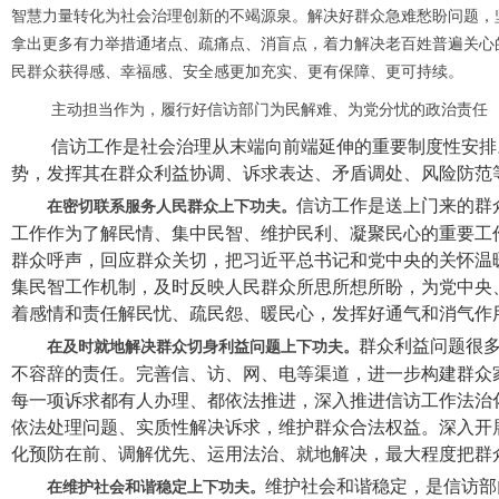
智慧力量转化为社会治理创新的不竭源泉。解决好群众急难愁盼问题，
拿出更多有力举措通堵点、疏痛点、消盲点，着力解决老百姓普遍关心
民群众获得感、幸福感、安全感更加充实、更有保障、更可持续。
主动担当作为，履行好信访部门为民解难、为党分忧的政治责任
信访工作是社会治理从末端向前端延伸的重要制度性安排
势，发挥其在群众利益协调、诉求表达、矛盾调处、风险防范
信访工作是送上门来的群
在密切联系服务人民群众上下功夫。
工作作为了解民情、集中民智、维护民利、凝聚民心的重要工
群众呼声，回应群众关切，把习近平总书记和党中央的关怀温
集民智工作机制，及时反映人民群众所思所想所盼，为党中央
着感情和责任解民忧、疏民怨、暖民心，发挥好通气和消气作
群众利益问题很
在及时就地解决群众切身利益问题上下功夫。
不容辞的责任。完善信、访、网、电等渠道，进一步构建群众
每一项诉求都有人办理、都依法推进，深入推进信访工作法治
依法处理问题、实质性解决诉求，维护群众合法权益。深入开
化预防在前、调解优先、运用法治、就地解决，最大程度把群
维护社会和谐稳定，是信访部
在维护社会和谐稳定上下功夫。