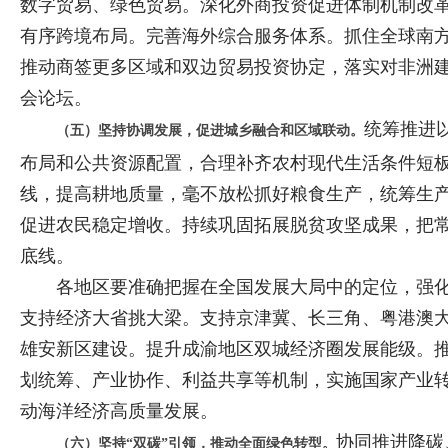
数字贸易、绿色贸易。深化外商投资促进体制机制改
有序跨境布局。完善海外综合服务体系。抓住全球南方
推动商签更多区域和双边贸易投资协定，落实对非洲
会论坛。
统筹推进
（五）坚持协调发展，促进城乡融合和区域联动。
布局和公共资源配置，合理补齐农村现代生活条件短
线，提高耕地质量，毫不放松抓好粮食生产，统筹生
促进农民稳定增收。持续巩固拓展脱贫攻坚成果，把
底线。
各地区要准确把握在全国发展大局中的定位，强化
支持经济大省挑大梁。支持京津冀、长三角、粤港澳
雄安新区建设。提升成渝地区双城经济圈发展能级。
划统筹、产业协作、利益共享等机制，实施国家产业
动海洋经济高质量发展。
协同推进降碳
（六）坚持“双碳”引领，推动全面绿色转型。