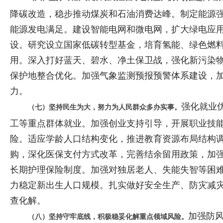
降碳改造，稳步推动煤炭和石油消费达峰。制定能源
能源发电满足。建设智能电网和微电网，扩大绿电应
设。研究设立国家低碳转型基金，培育氢能、绿色燃
用。深入打好蓝天、碧水、净土保卫战，强化新污染物
保护地整合优化。加强气象监测预报预警体系建设，
力。
强化就业
（七）坚持民生为大，努力为人民群众多办实事。
工等重点群体就业。加强创业支持引导，开展职业技
险。适应学龄人口结构变化，推进教育资源布局结构
购，深化医保支付方式改革，完善结余留用政策，加
长期护理保险制度。加强对独居老人、失能失智等困
力稳定新出生人口规模。扎实做好安全生产、防灾减
查化解。
加强防
（八）坚持守牢底线，积极稳妥化解重点领域风险。