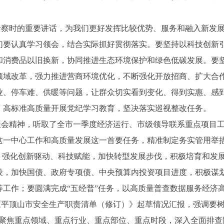
考察时的重要讲话，为我们更好发挥比较优势、服务和融入新发
们要认真学习领会，结合实际抓好贯彻落实。要坚持以科技创新
和消费品以旧换新，协同推进生态环境保护和绿色低碳发展。要
领域改革，强力推进营商环境优化，不断强化开放招商、扩大合
业、停车难、供暖等问题，让群众切实看到变化、得到实惠、感
，高标准高质量开展党纪学习教育，坚决落实巡视整改任务。
报会精神，听取了全市一季度经济运行、市级领导联系重点项目
这一中心工作和高质量发展这一首要任务，精准制定务实管用举
，强化创新驱动、科技赋能，加快转型发展步伐，积极培育和发
设，加快国债、政府专项债、中央预算内投资项目进度，积极谋
等工作；要圆满完成
“
五经普
”
任务，以高质量普查数据服务经济
《平顶山市安全生产职责清单（修订）》起草情况汇报，强调要
聚焦重点领域、重点行业、重点部位、重点时段，深入全面排查