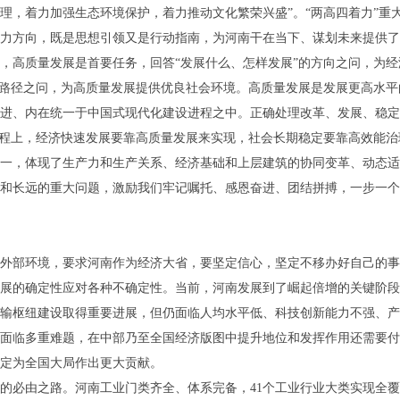
理，着力加强生态环境保护，着力推动文化繁荣兴盛”。“两高四着力”重
力方向，既是思想引领又是行动指南，为河南干在当下、谋划未来提供了
，高质量发展是首要任务，回答“发展什么、怎样发展”的方向之问，为
的路径之问，为高质量发展提供优良社会环境。高质量发展是发展更高水
进、内在统一于中国式现代化建设进程之中。正确处理改革、发展、稳定
征程上，经济快速发展要靠高质量发展来实现，社会长期稳定要靠高效能
一，体现了生产力和生产关系、经济基础和上层建筑的协同变革、动态适
和长远的重大问题，激励我们牢记嘱托、感恩奋进、团结拼搏，一步一个
外部环境，要求河南作为经济大省，要坚定信心，坚定不移办好自己的事
展的确定性应对各种不确定性。当前，河南发展到了崛起倍增的关键阶段
输枢纽建设取得重要进展，但仍面临人均水平低、科技创新能力不强、产
面临多重难题，在中部乃至全国经济版图中提升地位和发挥作用还需要付
定为全国大局作出更大贡献。
必由之路。河南工业门类齐全、体系完备，41个工业行业大类实现全覆盖