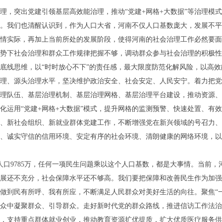
理，突出党建引领基层高效能治理，推动“党建+网格+大数据”等治理模
。我们也清醒认识到，作为人口大省，河南不仅人口基数庞大，发展不平
情实际，再加上当前所处的发展阶段，使得河南的社会治理工作必然要面
势下社会治理和群众工作规律把握不够，调动群众参与社会治理的积极性
底线思维，以“时时放心不下”的责任感，最大限度防范化解风险，以高
理、源头治理水平，坚决维护政治安全、社会安定、人民安宁。着力把党
理队伍、基层治理机制、基层治理网格、基层治理平台建设，推动资源、
化运用“党建+网格+大数据”模式，提升网格的监测预警、快速处置、有
、新社会组织、新就业群体党建工作，不断增强党在新兴领域的号召力、
、诚实守信的信用环境、安定有序的社会环境、清朗健康的网络环境，以
住人口9785万，任何一项民生问题乘以这个人口基数，都是大事情。当前
展还不充分，社会保障水平还不够高。我们要把保障和改善民生作为加强
做到民有所呼、我有所应，不断满足人民群众对美好生活的向往。聚焦“
众中凝聚群众、引导群众。走好新时代党的群众路线，推进信访工作法治
，支持重点群体就业创业，推动教育资源扩优提质，扩大优质医疗服务供