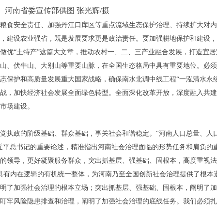
 河南省委宣传部供图 张光辉/摄
粮食安全责任、加强丹江口库区等重点流域生态保护治理、持续扩大对内
，建设农业强省，既是发展要求更是政治责任。要加强耕地保护和建设，
做优“土特产”这篇大文章，推动农村一、二、三产业融合发展，打造宜
山、伏牛山、大别山等重要山脉，在全国生态格局中具有重要地位。必须
态保护和高质量发展重大国家战略，确保南水北调中线工程“一泓清水永
战，加快经济社会发展全面绿色转型。全面深化改革开放，深度融入共建
市场建设。
党执政的阶级基础、群众基础，事关社会和谐稳定。“河南人口总量、人
近平总书记的重要论述，精准指出河南社会治理面临的形势任务和肩负的
的领导，更好凝聚服务群众，突出抓基层、强基础、固根本，高度重视法
具有内在逻辑的有机统一整体，为河南乃至全国创新社会治理提供了根本
明了加强社会治理的根本立场；突出抓基层、强基础、固根本，阐明了加
盯牢风险隐患排查和治理，阐明了加强社会治理的底线任务。我们必须扎