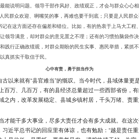
能说明问题。领导干部作风好、政绩观正，才会与群众心心相
是人民群众欢迎、咧嘴笑的事，再难也要干到底；只要是人民群
书记在这方面还存在偏差和错位。比如，有的热衷于上马大工程
让领导满意，却对群众的意见置之不理；还有的习惯拍脑袋作决
和践行正确政绩观，对群众期盼的民生实事、惠民举措，紧抓不
以真抓实干取信于民。
心中有责，勇于担当作为
古以来就有“县官难当”的慨叹。当今时代，县域体量更
上百万、几百万，有的县经济总量超过一些西部省份，有
域之内，改革发展稳定、县城乡镇村居，千头万绪、责重
才能干多大事业，尽多大责任才会有多大成就。在这次
慨，习近平总书记的回应里有体谅，也有勉励：“越是责任