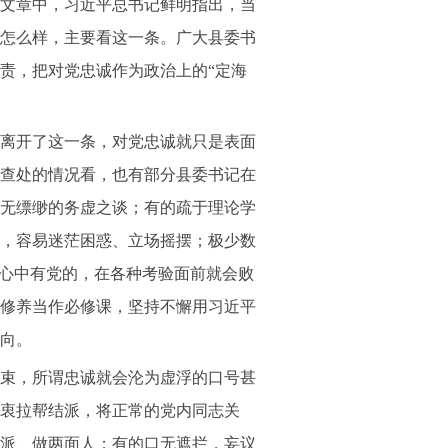
要文章中，习近平总书记鲜明指出，当
怎么样，主要看这一条。广大县委书
责，把对党忠诚作为政治上的“定海
离开了这一条，对党忠诚就只是表面
查处的情况看，也有部分县委书记在
无缥缈的务虚之谈；有的疏于理论学
，容易迷茫困惑、立场摇摆；极少数
到心中有党的，在各种考验面前就会败
修养当作必修课，坚持不懈用习近平
向。
束，所谓忠诚就会沦为虚浮的口号甚
衷拉帮结派，将正常的党内同志关
派、做两面人；有的口无遮拦，妄议