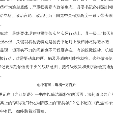
些行为逾越底线，严重损害党内政治生态。县委书记必须深刻领
政治立场、政治言论、政治行为上同党中央保持高度一致；带头
。
，最终要体现在抓贯彻落实的实际行动上。县一级上“接天线”
强不强，关键就看县委特别是县委书记对上级精神吃得透不透、
显现，但落实不力的问题也不同程度存在。有的照搬照抄、机械
积极行动，对需要动真碰硬、触及矛盾的则能拖就拖。这些做法使
委书记要深刻领悟党中央的战略意图，把各级政策和要求融会贯通
。
心中有民，造福一方百姓
总书记在《之江新语》一书中以简洁而朴实的话语，深刻道出共
离上的“离得近”转化为情感上的“贴得紧”？总书记在《做焦裕
中有民、始终装着老百姓。