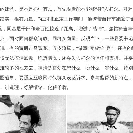
课堂。是不是心中有民，首先要看能不能够“身”入群众。习近
踏实，很有力量。”在河北正定工作期间，他骑着自行车跑遍了全县
况，同基层干部和老百姓拉近了距离、增进了感情”。焦裕禄当
点，面对面向群众请教、同群众商量。反观当下，一些县委书记
况；有的调研走马观花、浮皮潦草，“做事”变成“作秀”；还有的
仅无法摸清底数、吃透情况，还会失去群众的信任和支持。县委
难较多的地方去，搞清楚群众在想什么、盼什么、怨什么，特别
图省事。要适应互联网时代群众表达诉求、参与监督的新特点，
、讲道理，纾解情绪、化解矛盾。