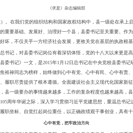
《求是》杂志编辑部
旗）。在我们党的组织结构和国家政权结构中，县一级处在承上
的重要基础。发展好、治理好一个县，县委书记至关重要。作为
好坏，不仅关乎一方经济社会发展，更攸关党在基层的执政根基
书记，对县委书记岗位有着深切体悟，党的十八大以来更是高
县委书记》一文，是2015年1月12日总书记在中央党校县委书
焦裕禄同志为榜样，始终做到心中有党、心中有民、心中有责、
、履职尽责提供了根本遵循。全面建设社会主义现代化国家新征
，县一级要办的事情越来越多，工作的复杂程度也越来越高，县
105周年华诞之际，深入学习贯彻习近平党建思想，重温总书记
履职坐标、自觉扛起岗位重任，以正确政绩观干事创业，具有十
心中有党，把牢政治方向