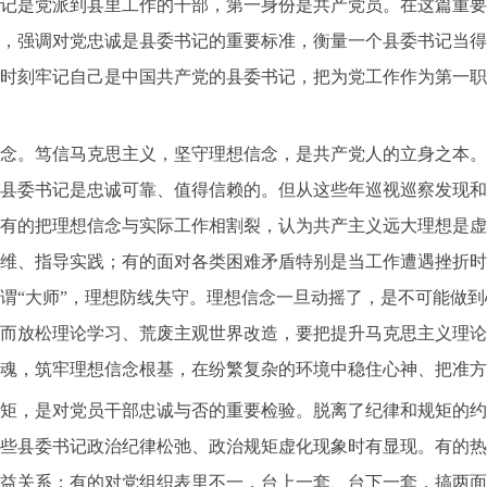
书记是党派到县里工作的干部，第一身份是共产党员。在这篇重
，强调对党忠诚是县委书记的重要标准，衡量一个县委书记当得
时刻牢记自己是中国共产党的县委书记，把为党工作作为第一职
。笃信马克思主义，坚守理想信念，是共产党人的立身之本。
县委书记是忠诚可靠、值得信赖的。但从这些年巡视巡察发现和
有的把理想信念与实际工作相割裂，认为共产主义远大理想是虚
维、指导实践；有的面对各类困难矛盾特别是当工作遭遇挫折时
谓“大师”，理想防线失守。理想信念一旦动摇了，是不可能做
而放松理论学习、荒废主观世界改造，要把提升马克思主义理论
魂，筑牢理想信念根基，在纷繁复杂的环境中稳住心神、把准方
，是对党员干部忠诚与否的重要检验。脱离了纪律和规矩的约
些县委书记政治纪律松弛、政治规矩虚化现象时有显现。有的热
益关系；有的对党组织表里不一，台上一套、台下一套，搞两面