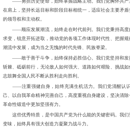
——勇担历史使命，始终掌握战略主动。我们党胸怀共产主
在肩上，坚持长远目标和阶段目标相统一，适应社会主要矛盾
的领导权和主动权。
——顺应发展潮流，始终走在时代前列。我们党秉持高度的
求变，锐意开拓进取，推动党的各项工作体现时代性、把握规
潮流中发展，成为当之无愧的时代先锋、民族脊梁。
——敢于善于斗争，始终保持必胜信心。我们党坚持和发扬
斩棘、砥砺前行，无论敌人如何强大、道路如何艰险、挑战如
志鼓舞全国人民不断从胜利走向胜利。
——注重强健自身，始终充满生机活力。我们党清醒认识
己、以自我革命精神完善自己，高度重视自身建设，坚决清除
革命性锻造中更加坚强有力。
这些优秀特质，是中国共产党为什么能的关键密码。我们要
变味，始终具有强大创造力凝聚力战斗力。