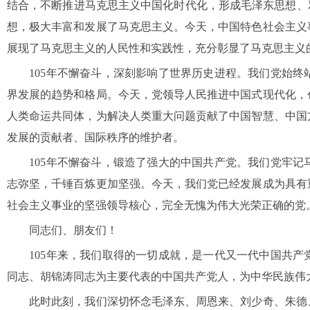
结合，不断推进马克思主义中国化时代化，形成毛泽东思想、
想，极大丰富和发展了马克思主义。今天，中国特色社会主义
展现了马克思主义的人民性和实践性，充分彰显了马克思主义
105年不懈奋斗，深刻影响了世界历史进程。我们党始终
界发展的趋势和格局。今天，党领导人民推进中国式现代化，
人类命运共同体，为解决人类重大问题贡献了中国智慧、中国
发展的贡献者、国际秩序的维护者。
105年不懈奋斗，锻造了强大的中国共产党。我们党牢记
志弥坚，千锤百炼更加坚强。今天，我们党已经发展成为具有
社会主义事业的坚强领导核心，完全无愧为伟大光荣正确的党
同志们、朋友们！
105年来，我们取得的一切成就，是一代又一代中国共产
同志、胡锦涛同志为主要代表的中国共产党人，为中华民族伟
此时此刻，我们深切怀念毛泽东、周恩来、刘少奇、朱德、