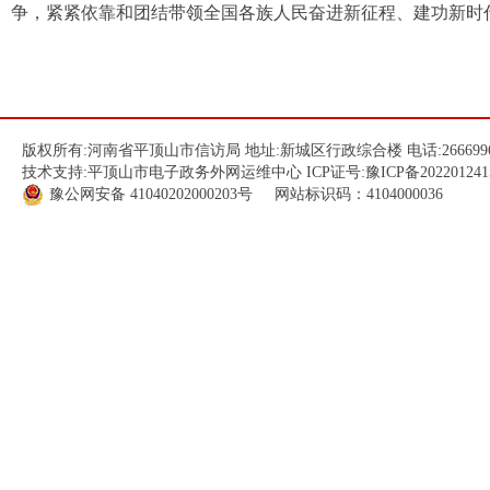
争，紧紧依靠和团结带领全国各族人民奋进新征程、建功新时
版权所有:河南省平顶山市信访局 地址:新城区行政综合楼 电话:266699
技术支持:平顶山市电子政务外网运维中心 ICP证号:
豫ICP备202201241
豫公网安备
41040202000203
号 网站标识码：4104000036