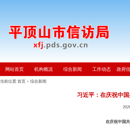
网站首页
机构概况
综合新闻
工作动态
政府
当前位置:
首页
>
综合新闻
习近平：在庆祝中国
20
在庆祝中国共