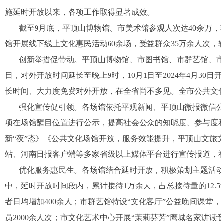
施延时开放以来，各项工作取得显著成效。
截至9月底，平顶山博物馆、市美术馆参观人次达40余万，
馆开展线下线上文化惠民活动60余场，受益群众35万余人次，较
创新举措促带动。平顶山博物馆、市图书馆、市群艺馆、市
日，对外开放时间延长至晚上9时，10月1日至2024年4月3
长时间、大力度免费对外开放，在全省尚不多见。全市公共文
强化宣传促引领。各场馆依托平观新闻、平顶山微报微信
项在场馆醒目位置进行公示，提高社会公众的知晓度、参与度
新“夜”态》《公共文化场馆开放，服务效能提升，平顶山文
站、河南日报客户端等多家省级以上媒体平台进行宣传报道，
优化服务惠民生。各场馆结合延时开放，积极策划主题活动
中，延时开放时间段内，累计接待1万余人，占总接待量的12.
者日均增加400余人；市群艺馆特设“文化客厅”公益晚间课
员2000余人次；市文化艺术中心开展“茉莉芬芳”鹰城名家讲读