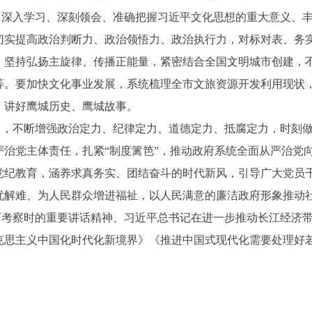
，深入学习、深刻领会、准确把握习近平文化思想的重大意义、
切实提高政治判断力、政治领悟力、政治执行力，对标对表、务
，坚持弘扬主旋律、传播正能量，紧密结合全国文明城市创建，
等。要加快文化事业发展，系统梳理全市文旅资源开发利用现状
，讲好鹰城历史、鹰城故事。
力，不断增强政治定力、纪律定力、道德定力、抵腐定力，时刻
严治党主体责任，扎紧“制度篱笆”，推动政府系统全面从严治党
党纪教育，涵养求真务实、团结奋斗的时代新风，引导广大党员
忧解难、为人民群众增进福祉，以人民满意的廉洁政府形象推动
西考察时的重要讲话精神、习近平总书记在进一步推动长江经济
克思主义中国化时代化新境界》《推进中国式现代化需要处理好