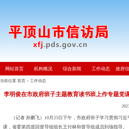
网站首页
机构概况
综合新闻
工作动态
政府
当前位置:
首页
>
工作动态
李明俊在市政府班子主题教育读书班上作专题党课
20
（记者
孙鹏飞）10月25日下午，市政府班子学习贯彻习
课，省委第四巡回督导组组长王付林和督导组成员到场指导。