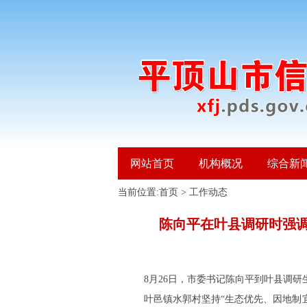
网站首页
机构概况
综合新
当前位置:
首页
>
工作动态
陈向平在叶县调研时强调
8月26日，市委书记陈向平到叶县调
叶邑镇水郭村坚持
“生态优先、因地制