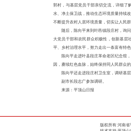
郭村，与基层党员干部亲切交流，详细了
水、净土保卫战，推动生态环境质量持续改
不断提升农村人居环境质量，切实让人民群
随后，陈向平来到叶邑镇段庄村，询
大党员干部和农民群众积极性，创新基层
平、乡村治理水平，努力走出一条富有特色
陈向平走进叶县段庄革命老区纪念馆，
因，赓续红色血脉，始终保持同人民群众的
陈向平还走进段庄村卫生室，调研基层
副市长段志广参加调研。
来源：平顶山日报
版权所有:河南省平
技术支持:平顶山