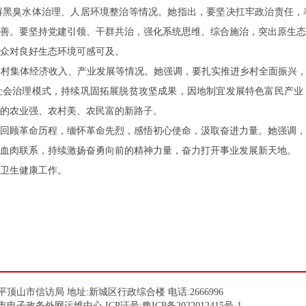
解黑臭水体治理、人居环境整治等情况。她指出，要坚决扛牢政治责任，
善。要坚持党建引领、干群共治，强化系统思维、综合施治，突出原生态
众对良好生态环境可感可及。
问村集体经济收入、产业发展等情况。她强调，要扎实推进乡村全面振兴
社会治理模式，持续巩固拓展脱贫攻坚成果，因地制宜发展特色富民产业
的农业强、农村美、农民富的新路子。
回顾革命历程，缅怀革命先烈，感悟初心使命，汲取奋进力量。她强调，
血肉联系，持续激扬奋勇向前的精神力量，奋力打开事业发展新天地。
卫生健康工作。
顶山市信访局 地址:新城区行政综合楼 电话:2666996
市电子政务外网运维中心 ICP证号:
豫ICP备2022012415号-1