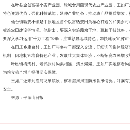
在叶县金创富硒小麦产业园、绿城食用菌现代农业产业园，王如厂
特色资源优势，强化科技赋能，延伸产业链条，推动农产品提质增效，
仙台镇硒麦小镇是中原地区首个以富硒麦田为核心打造的和美乡村
标准农田建设等情况。他指出，要深入实施藏粮于地、藏粮于技战略，
要深入学习运用
“千万工程”经验，注重彰显地域特色，加快建设宜居宜
在田庄乡康台村，王如厂与乡村干部深入交流，仔细询问集体经济
机制，因地制宜培育特色产业，发展壮大集体经济，不断拓宽农民增收
叶邑镇梅湾村、老鸦张村沟渠相连、清水潺潺。王如厂实地察看沟
为粮食稳产增产提供坚实保障。
王如厂还来到澧河龙泉镇段，察看澧河河道防汛备汛情况，叮嘱有
安全。
来源：平顶山日报