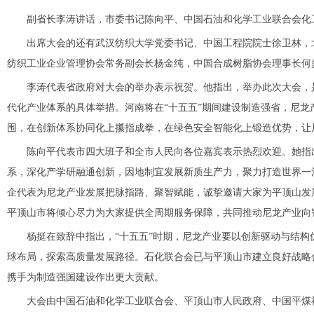
副省长李涛讲话，市委书记陈向平、中国石油和化学工业联合会化
出席大会的还有武汉纺织大学党委书记、中国工程院院士徐卫林，
纺织工业企业管理协会常务副会长杨金纯，中国合成树脂协会理事长何
李涛代表省政府对大会的举办表示祝贺。他指出，举办此次大会，
代化产业体系的具体举措。河南将在“十五五”期间建设制造强省，尼
围，在创新体系协同化上攥指成拳，在绿色安全智能化上锻造优势，让
陈向平代表市四大班子和全市人民向各位嘉宾表示热烈欢迎。她指出，
系，深化产学研融通创新，因地制宜发展新质生产力，聚力打造世界一
企代表为尼龙产业发展把脉指路、聚智赋能，诚挚邀请大家为平顶山发
平顶山市将倾心尽力为大家提供全周期服务保障，共同推动尼龙产业向
杨挺在致辞中指出，“十五五”时期，尼龙产业要以创新驱动与结
球布局，探索高质量发展路径。石化联合会已与平顶山市建立良好战略
携手为制造强国建设作出更大贡献。
大会由中国石油和化学工业联合会、平顶山市人民政府、中国平煤