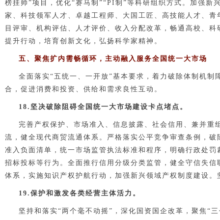
榜挂帅”项目，优化“赛马制”“PI制”等科研组织方式。加强
家、科技领军人才、卓越工程师、大国工匠、高技能人才、青
目评审、机构评估、人才评价、收入分配改革，畅通高校、科
提升行动，培育创新文化，弘扬科学家精神。
五、聚焦扩内需畅循环，主动融入服务全国统一大市场
全面落实“五统一、一开放”基本要求，着力破除体制机制
合，促进消费和投资、供给和需求良性互动。
1
8
.坚决破除阻碍全国统一大市场建设卡点堵点。
完善产权保护、市场准入、信息披露、社会信用、兼并重
流，健全现代商贸流通体系。严格落实公平竞争审查条例，破
准入负面清单，统一市场监管执法标准和程序，明确行政处罚
招标投标等行为。全面推行信用分级分类监管，健全守信失信
体系，实施知识产权护航行动，加强新兴领域产权制度建设。坚
1
9
.保护和激发各类经营主体活力。
坚持和落实“两个毫不动摇”，深化国资国企改革，聚焦“