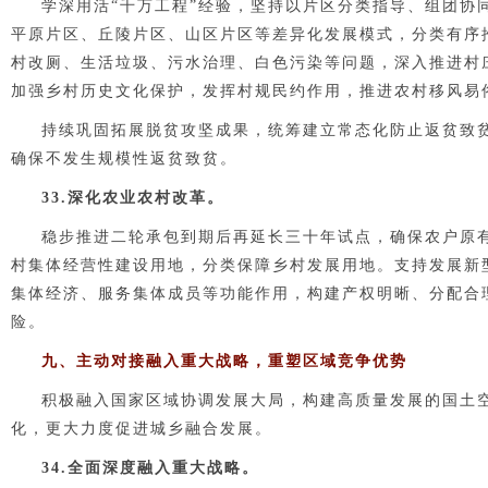
学深用活“千万工程”经验，坚持以片区分类指导、组团协
平原片区、丘陵片区、山区片区等差异化发展模式，分类有序
村改厕、生活垃圾、污水治理、白色污染等问题，深入推进村
加强乡村历史文化保护，发挥村规民约作用，推进农村移风易
持续巩固拓展脱贫攻坚成果，统筹建立常态化防止返贫致
确保不发生规模性返贫致贫。
33.深化农业农村改革。
稳步推进二轮承包到期后再延长三十年试点，确保农户原
村集体经营性建设用地，分类保障乡村发展用地。支持发展新
集体经济、服务集体成员等功能作用，构建产权明晰、分配合
险。
九、主动对接融入重大战略，重塑区域竞争优势
积极融入国家区域协调发展大局，构建高质量发展的国土
化，更大力度促进城乡融合发展。
34.全面深度融入重大战略。