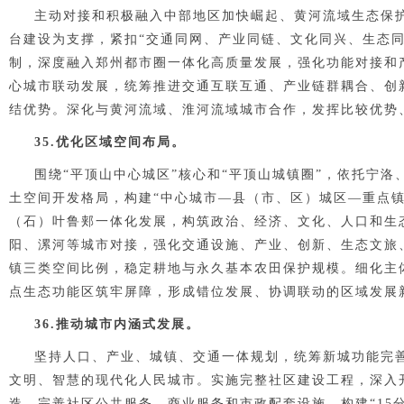
主动对接和积极融入中部地区加快崛起、黄河流域生态保
台建设为支撑，紧扣“交通同网、产业同链、文化同兴、生态
制，深度融入郑州都市圈一体化高质量发展，强化功能对接和
心城市联动发展，统筹推进交通互联互通、产业链群耦合、创
结优势。深化与黄河流域、淮河流域城市合作，发挥比较优势
35.优化区域空间布局。
围绕“平顶山中心城区”核心和“平顶山城镇圈”，依托宁
土空间开发格局，构建“中心城市—县（市、区）城区—重点
（石）叶鲁郏一体化发展，构筑政治、经济、文化、人口和生
阳、漯河等城市对接，强化交通设施、产业、创新、生态文旅
镇三类空间比例，稳定耕地与永久基本农田保护规模。细化主
点生态功能区筑牢屏障，形成错位发展、协调联动的区域发展
36.推动城市内涵式发展。
坚持人口、产业、城镇、交通一体规划，统筹新城功能完
文明、智慧的现代化人民城市。实施完整社区建设工程，深入
造，完善社区公共服务、商业服务和市政配套设施，构建“15