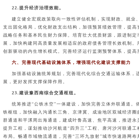
2
2
.提升经济治理效能。
建立健全宏观政策取向一致性评估机制，实现财政、就业
支出固化格局，优化财政支出结构，加强预算绩效管理，提高
战略任务和基本民生财力保障。培育壮大优质财源
，
跟进制定
展，加快构建同高质量发展相适应的政府债务管理长效机制。
创新驱动的内生增长模式。完善经济运行监测预警体系，提高
六、完善现代基础设施体系，增强现代化建设支撑能力
加强基础设施统筹规划，完善现代化综合交通运输体系，
展，更好发挥支撑保障作用。
2
3
.建设豫西南综合交通枢纽。
统筹推进“公铁水空”一体建设，加快完善立体外联通道。
铁枢纽，加快融入沟通长三角、京津冀、成渝地区双城经济圈
群通道和平漯周出海通道，建成叶鲁高速、焦平高速，推进永
提升工程，谋划推动沙河航道“四升三”工程、唐河沙河联通工
布局。畅通市域物流通道，完善“三环九放射”城市快速路网布