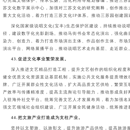
心完成文物保护、传承弘扬、活化利用等规划修编，推进三苏
苏文化
数字
展示
中心，加强对三苏文化的研究阐释，创作推出
重大文化活动，着力打造三苏文化IP体系。推动三苏园创建国
深化国家级说唱文化(宝丰)生态保护区建设，持续推动说
径，建设数字化光影剧场。推动马街书会常态化演出，强化曲
染力、创造力。着力打造市场演出主体、作品创作主体、市场
演出平台、网络展播平台，推动说唱艺术走向基层、走近群众
43.促进文化事业繁荣发展。
深入推进文艺精品打造工程，提升文艺创作的组织化程度
健全优质文化资源直达基层机制，实施公共文化服务提质增效
牌。广泛开展群众性文化活动，扩大高品质文艺供给，繁荣互
产效率与传播精准度，提高主流舆论引导能力，推动形成良好
入驻海外社交平台。统筹完善文艺人才发展布
局，着力加强名
强文艺领域社会组织建设。广泛开展全民健身活动，统筹推进
44.把文旅产业打造成为支柱产业。
坚持以文塑旅、以旅彰文，提升旅游产品供给，提高旅游