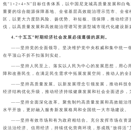
焦“1+2+4+N”目标任务体系，以中国尼龙城高质量发展和
重要的综合能源保障基地、全省基层高效能治理示范市、全省
区，以更大力度防风险、扬优势、补短板、强保障，推动经济
伐，以高质量发展和高效能治理谱写资源型城市现代化建设新
4.“十五五”时期经济社会发展必须遵循的原则。
——
坚持党的全面领导。
坚决维护党中央权威和集中统一
在平顶山
不折不扣
落到实处。
——
坚持人民至上。
落实以人民为中心的发展思想，用心
障和改善民生，在满足民生需求中拓展发展空间，推动
人的全
——
坚持高质量发展。
以新发展理念引领发展，推动科技
经济结构优化升级，推动经济持续健康发展和社会全面进步，
——
坚持全面深化改革。
聚焦制约高质量发展和高效能治
水平开放，更好融入服务新发展格局和全国统一大市场建设。
——
坚持有效市场和有为政府相结合。
充分发挥市场在资
设法治经济、信用经济，持续优化营商环境，形成既
“
放得活
”