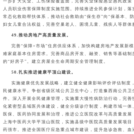
一步扩大失业、工伤保险覆盖面，完善失业保险惠企惠民政策
人员职业伤害保障制度实施范围。持续推进全民参保计划，落
常态化救助帮扶体系，推动社会救助由“保生存”向“保基本、
妇女儿童合法权益，完善空巢老人、困境儿童、残疾人等群体
49.推动房地产高质量发展。
完善“保障+市场”住房供应体系，加快构建房地产发展新
难家庭基本住房需求。完善商品房开发、融资、销售等基础制
的“好房子”。建立房屋全生命周期安全管理制度。
50.扎实推进健康平顶山建设。
实施健康优先发展战略，建立健全健康影响评价评估制度
民健康水平。争创省级区域公共卫生中心，打造豫西南公共卫
件。深入开展全民健康管理，实施重大慢性病防治行动，完善
化紧密型县域医共体建设，健全分级诊疗制度，构建市域一体
医保、医药协同发展和治理，推进公立医院改革与高质量发展
上海中医药大学平顶山医院，实施县级中医院高质量发展项目
药强市。推进全国医疗应急重点城市建设，提升急诊急救、血