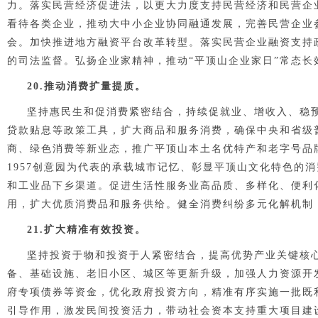
力。落实民营经济促进法，以更大力度支持民营经济和民营企
看待各类企业，推动大中小企业协同融通发展，完善民营企业
会。加快推进地方融资平台改革转型。落实民营企业融资支持
的司法监督。弘扬企业家精神，推动“平顶山企业家日”常态
2
0
.推动消费扩量提质。
坚持惠民生和促消费紧密结合，持续促就业、增收入、稳
贷款贴息等政策工具，扩大商品和服务消费，确保中央和省级
商、绿色消费等新业态，推广平顶山本土名优特产和老字号品
1957创意园为代表的承载城市记忆、彰显平顶山文化特色的
和工业品下乡渠道。促进生活性服务业高品质、多样化、便利化
用，扩大优质消费品和服务供给。健全消费纠纷多元化解机制
2
1
.扩大精准有效投资。
坚持投资于物和投资于人紧密结合，提高优势产业关键核
备、基础设施、老旧小区、城区等更新升级，加强人力资源开
府专项债券等资金，优化政府投资方向，精准有序实施一批既
引导作用，激发民间投资活力，带动社会资本支持重大项目建