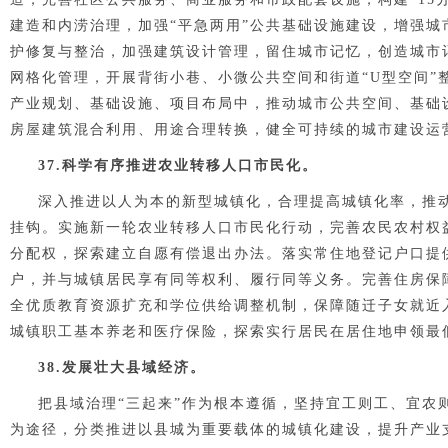
建造和内涝治理，加强“平急两用”公共基础设施建设，增强
护修复与整治，加强建筑设计管理，留住城市记忆，创造城市
网格化管理，开展背街小巷、小微公共空间和街道“U型空间
产业规划、基础设施、项目布局中，推动城市公共空间、基础
房屋建筑混合利用、用途合理转换，健全可持续的城市建设运
37.科学有序推进农业转移人口市民化。
深入推进以人为本的新型城镇化，合理提高城镇化率，推
挂钩。实施新一轮农业转移人口市民化行动，完善农民农村权
分配权，探索建立自愿有偿退出办法。落实常住地登记户口提
户，并与城镇居民享有同等权利、履行同等义务。完善住房保
全优质教育资源扩充和学位供给调整机制，保障随迁子女就近
城镇职工基本养老和医疗保险，探索实行居民在居住地申领最
38.发展壮大县域经济。
把县域治理“三起来”作为根本遵循，坚持宜工则工、宜农
为途径，分类推进以县城为重要载体的城镇化建设，提升产业