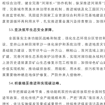
程综合治理。健全完善“河湖长+”协作机制，纵深推进河湖库
理，完善城市黑臭水体治理长效机制，推进城镇及化工园区污
长效监管机制。巩固提升国家工业资源综合利用示范基地建设
废资源循环再利用水平，扎实推进重金属污染排查整治，加强
53.坚决筑牢生态安全屏障。
全面落实主体功能区战略和制度，强化生态环境分区管控
设。坚持山水林田湖草沙一体化保护和系统治理，推进地质灾
基础能力建设，筑牢伏牛山
—
外方山、桐柏山，淮河流域上游
扩建。完善河湖生态系统保护治理体系，实现河湖功能永续利
上游历史遗留废弃矿山生态修复示范工程项目，加强绿色矿山
价值实现机制，推动碳排放权、用能权、用水权、排污权等改
展重要物种栖息地保护修复。严防外来入侵物种。
54.积极稳妥推进和实现碳达峰。
科学把握碳达峰节奏，推动能耗双控向碳排放双控全面转
迹等政策。优化传统产业产能规模布局，严把“两高”项目准
增长，依法实施煤炭等量或减量替代，持续推进煤炭清洁高效