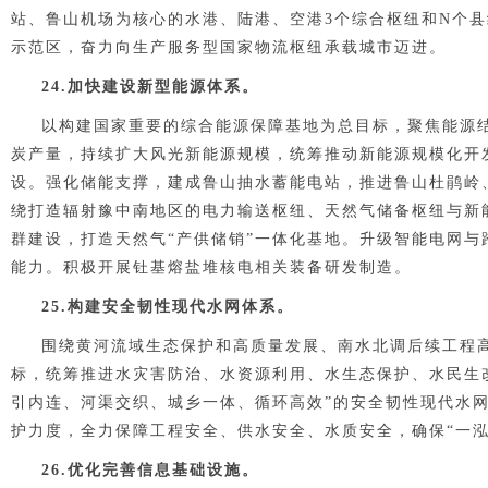
站、鲁山机场为核心的水港、陆港、空港3个综合枢纽和N个
示范区，奋力向生产服务型国家物流枢纽承载城市迈进。
2
4
.加快建设新型能源体系。
以构建国家重要的综合能源保障基地为总目标，聚焦能源
炭产量，持续扩大风光新能源规模，统筹推动新能源规模化开
设。强化储能支撑，建成鲁山抽水蓄能电站，推进鲁山杜鹃岭
绕打造辐射豫中南地区的电力输送枢纽、天然气储备枢纽与新
群建设，打造天然气“产供储销”一体化基地。升级智能电网
能力。积极开展钍基熔盐堆核电相关装备研发制造。
2
5
.构建安全韧性现代水网体系。
围绕黄河流域生态保护和高质量发展、南水北调后续工程
标，统筹推进水灾害防治、水资源利用、水生态保护、水民生
引内连、河渠交织、城乡一体、循环高效”的安全韧性现代水
护力度，全力保障工程安全、供水安全、水质安全，确保“一泓
2
6
.优化完善信息基础设施。