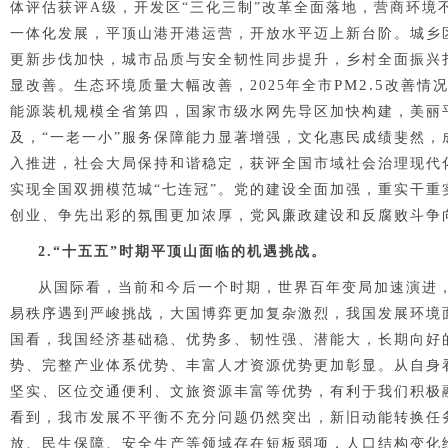
体评估获评A级，开发区“三化三制”改革全面落地，营商环境不
一体化发展，平顶山港开港运营
，
开放水平迈上新台阶。
城乡
更新步伐加快，城市品质与安全韧性同步提升，乡村全面振兴
PM2.5
显改善。
生态环境质量大幅改善，
2025年全市
改善情况
能源装机规模全省第四，国家市级水网先导区加快构建，美丽
及，“一老一小”服务保障能力显著增强，文化惠民成绩斐然
入推进，社会大局保持和谐稳定，获评全国市域社会治理现代
实现全国双拥模范城“七连冠”。
党的建设全面加强，
重实干重
创业、争先出彩的氛围更加浓厚，党风廉政建设和反腐败斗争
2.“十五五”时期平顶山面临的机遇挑战。
从国际看，当前和今后一个时期，世界百年变局加速演进
易秩序遇到严峻挑战，大国博弈更加复杂激烈，我国发展环境
国看，我国经济基础稳、优势多、韧性强、潜能大，长期向好
势、完整产业体系优势、丰富人才资源优势更加彰显。从自身
坚实、区位交通便利、文旅资源丰富等优势，有利于我们积极
看到，我市发展不平衡不充分问题仍然突出，新旧动能转换任
放、民生保障、安全生产等领域存在短板弱项，人口结构变化