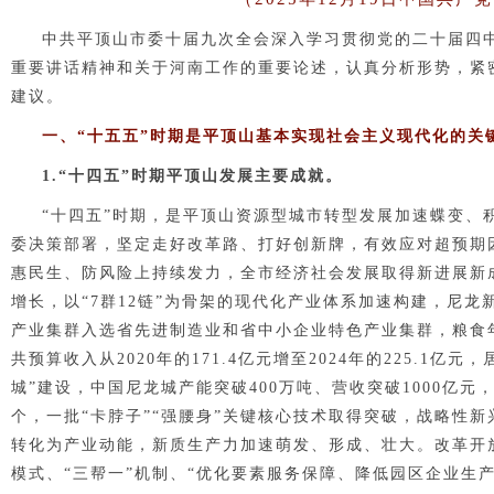
中共平顶山市委十届九次全会深入学习贯彻党的二十届四
重要讲话精神和关于河南工作的重要论述，认真分析形势，紧
建议。
一、“十五五”时期是平顶山基本实现社会主义现代化的关
1.“十四五”时期平顶山发展主要成就。
“十四五”时期，是平顶山资源型城市转型发展加速蝶变、
委决策部署，坚定走好改革路、打好创新牌，有效应对超预期
惠民生、防风险上持续发力，全市经济社会发展取得新进展新
增长，以“7群12链”为骨架的现代化产业体系加速构建，尼
产业集群入选省先进制造业和省中小企业特色产业集群，粮食年产
共预算收入从2020年的171.4亿元增至2024年的225.1
城”建设，中国尼龙城产能突破400万吨、营收突破1000亿元
个，一批“卡脖子”“强腰身”关键核心技术取得突破，战略性
转化为产业动能，新质生产力加速萌发、形成、壮大。
改革开
模式、“三帮一”机制、“优化要素服务保障、降低园区企业生