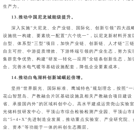
生产力。
1
3
.推动中国尼龙城能级提升。
深入实施“大尼龙、全产业链、国际化、创新引领”四大战
设施统一构建、要素统一配置“六个统一”，以尼龙新材料开
台型、体系型“三型”项目，加快产业链、创新链、人才链“三
自主可控、中游提质增效、下游终端引领的产业生态，努力实现1
集群竞争优势。构建“研发—转化—应用”全链条创新生态，
合。完善水电气暖等基础设施配套，降低企业要素成本。
1
4
.推动白龟湖科创新城崛起倍增。
坚持“世界眼光、国际标准、鹰城特色”规划理念，按照“
花山智慧岛、产教融合片区基础设施及相关产教融合项目建设
省、承接国内外”的区域科创中心。高水平建成运营尧山实验
光储科技研发中心、平顶山市综合检验检测产业园、平顶山市就业
出“5+4+X”先进制造业发展，推动重点实验室、产业研究
业、资本”等功能于一体的科创生态圈层。