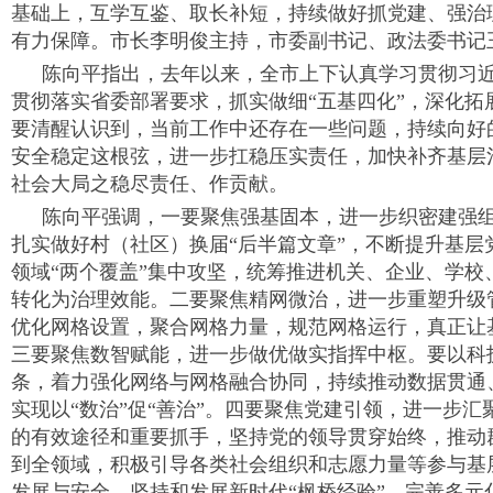
基础上，互学互鉴、取长补短，持续做好抓党建、强治
有力保障。市长李明俊主持，市委副书记、政法委书记
陈向平指出，去年以来，全市上下认真学习贯彻习
贯彻落实省委部署要求，抓实做细“五基四化”，深化拓
要清醒认识到，当前工作中还存在一些问题，持续向好
安全稳定这根弦，进一步扛稳压实责任，加快补齐基层
社会大局之稳尽责任、作贡献。
陈向平强调，一要聚焦强基固本，进一步织密建强
扎实做好村（社区）换届“后半篇文章”，不断提升基
领域“两个覆盖”集中攻坚，统筹推进机关、企业、学
转化为治理效能。二要聚焦精网微治，进一步重塑升级管
优化网格设置，聚合网格力量，规范网格运行，真正让
三要聚焦数智赋能，进一步做优做实指挥中枢。要以科
条，着力强化网络与网格融合协同，持续推动数据贯通
实现以“数治”促“善治”。四要聚焦党建引领，进一步
的有效途径和重要抓手，坚持党的领导贯穿始终，推动
到全领域，积极引导各类社会组织和志愿力量等参与基
发展与安全，坚持和发展新时代“枫桥经验”，完善多