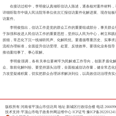
在接访过程中，李明俊认真倾听信访人陈述，逐条核对案件材料，
详细听取市中级人民法院等单位依次汇报信访案件化解进展、现存短板
访案件。
李明俊指出，信访工作是党的群众工作的重要组成部分，事关群众
于加强和改进人民信访工作的重要思想，坚持以人民为中心，树立和践
抓细，常态化下沉一线倾听民声、化解民忧。要遵循尊重历史、实事求
流程办理标准，全面提升信访受理、处置、反馈效率。要强化业务指导
推动案结事了、事心双解。
李明俊强调，各有关单位要树牢为民解难工作导向，创新矛盾化
众、靠前化解纠纷。要坚持源头治理，全面核减信访存量，健全常态化
力攻坚疑难积案，切实把群众合理诉求解决到位，以高效信访治理夯实
版权所有:河南省平顶山市信访局 地址:新城区行政综合楼 电话:266699
技术支持:平顶山市电子政务外网运维中心 ICP证号:
豫ICP备202201241