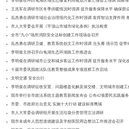
李明俊在环白龟湖区域生态修复利用规划方案汇报会上强调 高标准
王兆军在调研市区冬季供暖情况时强调 提升服务保障水平 确保群
岳杰勇在调研市域社会治理现代化工作时强调 发挥智治支撑作用 务
市人大常委会开展《平顶山市城市绿化条例》执法检查
全市“九小”场所消防安全达标创建工作现场会召开
岳杰勇在调研卫健、教育系统创文工作时强调 当头雁 强示范 促带
李明俊主持召开白龟湖生态环湖路工作推进会
李明俊在调研城市公交和城乡客运工作时强调 提升服务水平 深化
十届市委巩固政法队伍教育整顿成果专项巡察工作启动
文明交通 安全出行
我市举行全市政法系统主题教育新闻发布会 公布42项爱民实践服
市委、市政府出台意见 实施十大行动 建设标准鹰城
市人大常委会调研组开展生活垃圾分类管理立法调研
我市未成年人思想道德建设及学校医院周边整治工作推进会召开