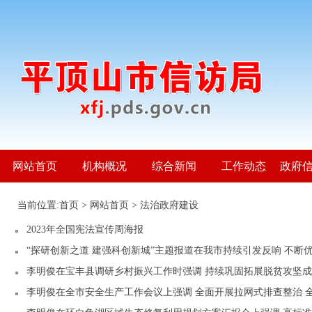
网站首页
机构概况
综合新闻
工作动态
政府
当前位置:
首页
>
网站首页
>
法治政府建设
2023年全国宪法宣传周海报
“探研创新之道 建强科创新城”主题报道在我市持续引发反响 不断
李明俊在宝丰县调研乡村振兴工作时强调 持续巩固拓展脱贫攻坚成
李明俊在全市安全生产工作会议上强调 全面开展拉网式排查整治 