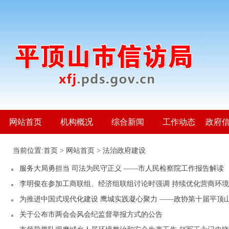
网站首页
机构概况
综合新闻
工作动态
政府
当前位置:
首页
>
网站首页
>
法治政府建设
服务大局勇担当 司法为民守正义 ——市人民检察院工作报告解读
李明俊在参加工商联组、经济组联组讨论时强调 持续优化营商环境 
为推进中国式现代化建设 鹰城实践凝心聚力 ——政协第十届平顶
关于公布市两会会风会纪监督举报方式的公告