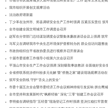
市领导带队观摩城乡人居环境整治和安全生产工作 赵军王永记史
我市组织开展创文观摩活动
法治政府谱新篇
丁少革在汝州市、郏县调研安全生产工作时强调 压紧压实责任 筑
全市创建全国文明城市工作调度会召开
赵军在分管部门总结谋划调度会议暨集体廉政谈话会议上强调 筑牢
马军义在调研我市中央生态环境保护督察转办的 群众信访问题整改
市政协组织住平省政协委员进行视察并召开座谈会
十届市委巡察工作领导小组第六次会议召开
平顶山市安全生产工作会议强调 深刻吸取事故教训 全面做好安全
全省侨联系统涉侨纠纷多元化解 暨“侨胞之家”建设现场观摩活动
筑牢安全防线 守护“舌尖上的安全”
市委十届五次全会暨市委经济工作会议精神持续引发反响 拼出鹰城
全市坚持和发展新时代“枫桥经验” 深化“三零”创建工作会议召开
李明俊在调研指导“五经普”现场登记工作时强调 坚决扛稳扛牢普查